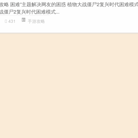
攻略 困难”主题解决网友的困惑 植物大战僵尸2复兴时代困难模
战僵尸2复兴时代困难模式...
0
431
手游攻略