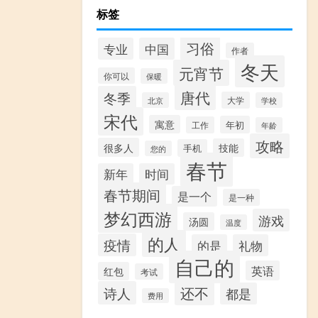
标签
习俗
专业
中国
作者
冬天
元宵节
你可以
保暖
唐代
冬季
大学
北京
学校
宋代
寓意
年初
工作
年龄
攻略
很多人
技能
手机
您的
春节
新年
时间
春节期间
是一个
是一种
梦幻西游
游戏
汤圆
温度
的人
疫情
的是
礼物
自己的
英语
红包
考试
还不
诗人
都是
费用