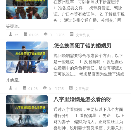
在苏州租车，可以参照以下步骤进行：
1. 准备必要文件 ： 携带身份证、驾驶
证、户口本等有效证件。 2. 了解租车服
务 ： 通过苏州交通广播、苏州交广网
等渠道...
sz
01-26
0
706
文章列表
怎么挽回犯了错的婚姻男
挽回婚姻需要综合考虑多个方面，以下
是一些建议： 1. 反省自我 ： 反思自己
在婚姻中的角色和责任，是否有哪些方
面可以改进。 考虑是否因为生活平淡或
其他原...
zl
01-26
0
735
文章列表
八字里婚姻是怎么看的呀
通过八字看婚姻，主要从以下几个方面
进行分析： 1. 看配偶星 ： 男命 ：以正
财为妻子，偏财为情人。正财星旺且为
喜用神，说明妻子贤良淑德，夫妻关系