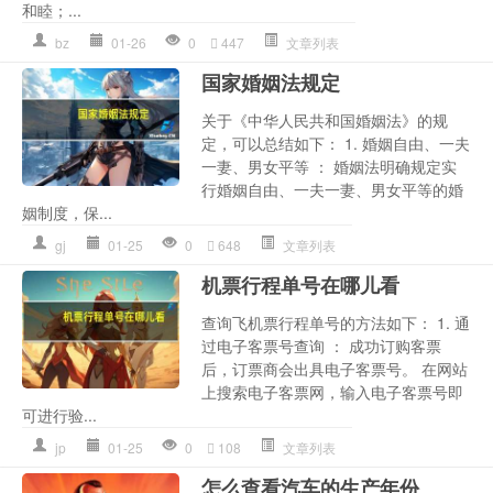
和睦；...
bz
01-26
0
447
文章列表
国家婚姻法规定
关于《中华人民共和国婚姻法》的规
定，可以总结如下： 1. 婚姻自由、一夫
一妻、男女平等 ： 婚姻法明确规定实
行婚姻自由、一夫一妻、男女平等的婚
姻制度，保...
gj
01-25
0
648
文章列表
机票行程单号在哪儿看
查询飞机票行程单号的方法如下： 1. 通
过电子客票号查询 ： 成功订购客票
后，订票商会出具电子客票号。 在网站
上搜索电子客票网，输入电子客票号即
可进行验...
jp
01-25
0
108
文章列表
怎么查看汽车的生产年份