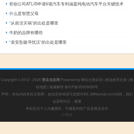
初创公司ATLIS申请6项汽车专利涵盖纯电动汽车平台关键技术
什么是智慧父母
“从前没灾祸”的出处是哪里
牛奶的品牌有哪些
“袁安坠睫寻忧汉”的出处是哪里
Copyright © 2012 - 2026
曹县信息网
Powered by
网站分类目录
|
精选推荐文章
|
网
站地图
|
疑难解答
鲁ICP备05005656号
声明：本站内容来自互联网，如信息有错误可发邮件到f_fb#foxmail.com说明，我们
会及时纠正，谢谢
本站仅为个人兴趣爱好，不接盈利性广告及商业合作
小男孩