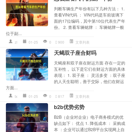
判断车辆生产年份有以下几种方法： 1.
查看VIN代码 ： VIN代码是车前玻璃下
面的17位编码，其中第10位代表生产年
份。 2. 查看车辆铭牌 ： 车辆铭牌一般
位于副...
zl
01-25
0
900
文章列表
天蝎双子座合财吗
天蝎座和双子座在财运方面 存在一定的
互补性 。以下是它们在财运方面的具体
表现： 1. 双子座 ： 灵活多变 ：双子座
的人天生聪明，善于交际，他们在财运
方面...
tx
01-25
0
817
文章列表
b2b优势劣势
B2B（企业对企业）电子商务模式的优
缺点如下： 优点 1. 降低成本 ： 采购成
本 ：企业可以通过B2B平台实现网上自