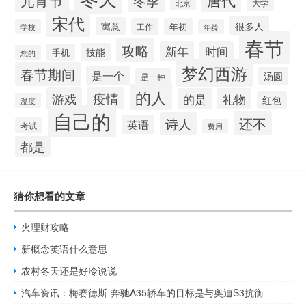
冬季
大学
北京
宋代
很多人
寓意
年初
工作
学校
年龄
春节
攻略
新年
时间
技能
手机
您的
梦幻西游
春节期间
是一个
汤圆
是一种
的人
游戏
疫情
的是
礼物
红包
温度
自己的
还不
诗人
英语
考试
费用
都是
猜你想看的文章
火理财攻略
新概念英语什么意思
农村冬天还是好冷说说
汽车资讯：梅赛德斯-奔驰A35轿车的目标是与奥迪S3抗衡