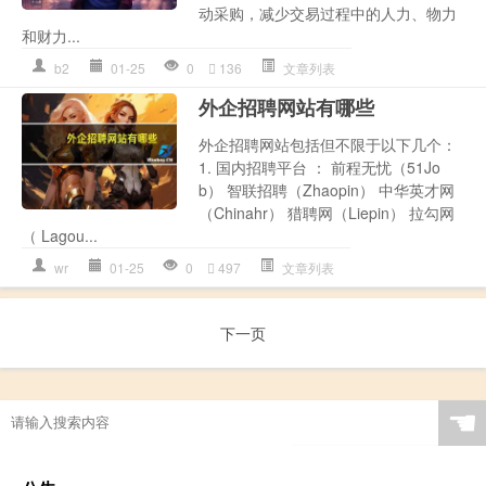
动采购，减少交易过程中的人力、物力
和财力...
b2
01-25
0
136
文章列表
外企招聘网站有哪些
外企招聘网站包括但不限于以下几个：
1. 国内招聘平台 ： 前程无忧（51Jo
b） 智联招聘（Zhaopin） 中华英才网
（Chinahr） 猎聘网（Liepin） 拉勾网
（ Lagou...
wr
01-25
0
497
文章列表
下一页
☚