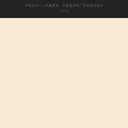
本站仅为个人兴趣爱好，不接盈利性广告及商业合作
小男孩