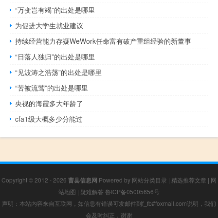
“万变岂有竭”的出处是哪里
为促进大学生就业建议
持续经营能力存疑WeWork任命富有破产重组经验的新董事
“日落人独归”的出处是哪里
“见波涛之浩荡”的出处是哪里
“苦被流莺”的出处是哪里
央视的海霞多大年龄了
cfa1级大概多少分能过
Copyright © 2012 - 2026
曹县信息网
Powered by
网站分类目录
|
精选推荐文章
|
网
站地图
|
疑难解答
鲁ICP备05005656号
声明：本站内容来自互联网，如信息有错误可发邮件到f_fb#foxmail.com说明，我们
会及时纠正，谢谢