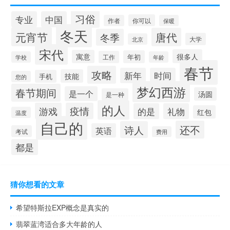
习俗
专业
中国
你可以
作者
保暖
冬天
元宵节
唐代
冬季
大学
北京
宋代
很多人
寓意
年初
工作
学校
年龄
春节
攻略
新年
时间
技能
手机
您的
梦幻西游
春节期间
是一个
汤圆
是一种
的人
游戏
疫情
的是
礼物
红包
温度
自己的
还不
诗人
英语
考试
费用
都是
猜你想看的文章
希望特斯拉EXP概念是真实的
翡翠蓝湾适合多大年龄的人