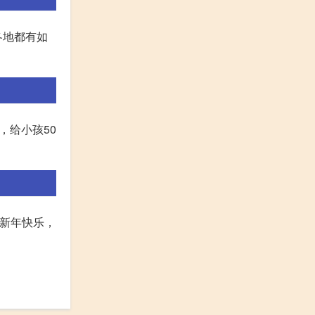
各地都有如
，给小孩50
人新年快乐，