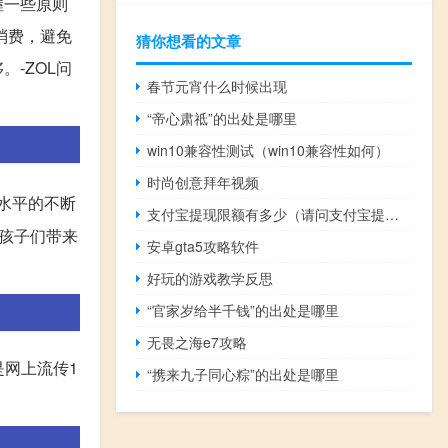
握一些原则
消费，避免
猜你想看的文章
-ZOL问
春节元宵什么时候出现
“帝心肃祗”的出处是哪里
win10兼容性测试（win10兼容性如何）
时尚创意拜年视频
水平的不断
支付宝提现限额有多少（请问支付宝提现限额是多少）
孩子们带来
安卓gta5攻略软件
好玩的游戏教学反思
“官家岁给半千钱”的出处是哪里
无畏之海e7攻略
是网上流传1
“携来九子同心粽”的出处是哪里