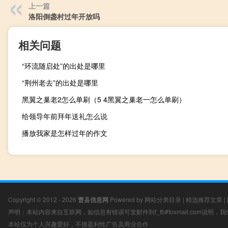
上一篇
洛阳倒盏村过年开放吗
相关问题
“环流随启处”的出处是哪里
“荆州老去”的出处是哪里
黑翼之巢老2怎么单刷（5 4黑翼之巢老一怎么单刷）
给领导年前拜年送礼怎么说
播放我家是怎样过年的作文
Copyright © 2012 - 2026
曹县信息网
Powered by
网站分类目录
|
精选推荐文章
|
声明：本站内容来自互联网，如信息有错误可发邮件到f_fb#foxmail.com说明
本站仅为个人兴趣爱好，不接盈利性广告及商业合作