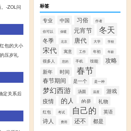
标签
-ZOL问
习俗
专业
中国
作者
冬天
元宵节
你可以
保暖
唐代
冬季
大学
北京
学校
，红包的大小
宋代
寓意
年初
工作
年龄
欢的压岁礼
攻略
很多人
技能
手机
您的
春节
新年
时间
春节期间
是一个
是一种
梦幻西游
游戏
汤圆
温度
友确定关系后
的人
疫情
的是
礼物
自己的
英语
红包
考试
还不
诗人
都是
费用