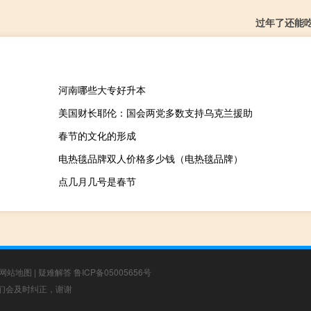
过年了还能
河南哪些大专好升本
美国财长耶伦：国会两党多数支持乌克兰援助
春节的文化的形成
电热毯品牌双人价格多少钱（电热毯品牌）
点几月几号是春节
网站地图
|
疑难解答
鲁ICP备05005656号
，我们会及时纠正，谢谢