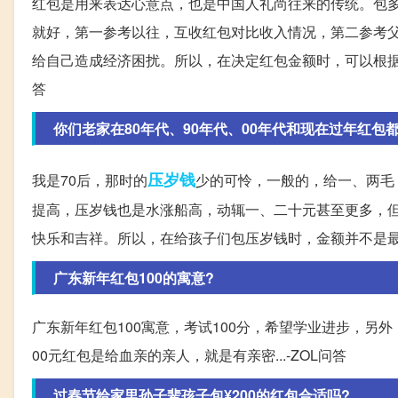
红包是用来表达心意点，也是中国人礼尚往来的传统。包
就好，第一参考以往，互收红包对比收入情况，第二参考父
给自己造成经济困扰。所以，在决定红包金额时，可以根据
答
你们老家在80年代、90年代、00年代和现在过年红包
压岁钱
我是70后，那时的
少的可怜，一般的，给一、两毛
提高，压岁钱也是水涨船高，动辄一、二十元甚至更多，但
快乐和吉祥。所以，在给孩子们包压岁钱时，金额并不是最
广东新年红包100的寓意?
广东新年红包100寓意，考试100分，希望学业进步，另
00元红包是给血亲的亲人，就是有亲密...-ZOL问答
过春节给家里孙子辈孩子包¥200的红包合适吗?