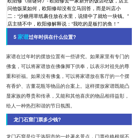
欧阳修《猜谜诗》- 欧阳修去一家新开的饭店吃饭，店主
问他饭菜如何，欧阳修却没有立马回答，而是叫店小
二：“沙糖用草纸裹住放在水里，说猜中了就给一块钱。”
店主猜不中，欧阳修解释说：“我吃的是板打的鱼！”
家谱
5
过年时供在什么位置?
家谱在过年时的摆放位置有一些讲究。如果家里有专门的
佛龛，可以将家谱放在佛像脚下供奉，以表示对祖先的尊
重和祈福。如果没有佛龛，可以将家谱放在客厅的一个摆
有香炉、古董花瓶等物品的台案上。这样摆放家谱既能凸
显家族的尊贵和传承，又能和其他喜庆的物品相得益彰，
给人一种热烈和谐的节日氛围。
龙门石窟门票多少钱?
龙门石窟是位于洛阳市的一处著名景点，门票价格根据不