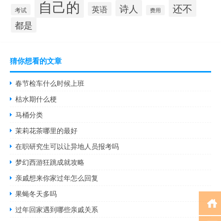
自己的
还不
诗人
英语
考试
费用
都是
猜你想看的文章
春节检车什么时候上班
枯水期什么梗
马桶分类
茉莉花茶哪里的最好
在职研究生可以让异地人员报考吗
梦幻西游狂跳成就攻略
亲戚想来你家过年怎么回复
果蝇冬天多吗
过年回家遇到哪些亲戚关系