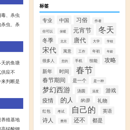
标签
消毒、杀虫
习俗
专业
中国
作者
的杀虫、杀
冬天
元宵节
你可以
保暖
唐代
冬季
大学
北京
学校
宋代
寓意
年初
工作
年龄
攻略
很多人
技能
手机
您的
冬天的鱼塘
春节
新年
时间
气供应不
春节期间
是一个
件来判断是
是一种
梦幻西游
游戏
汤圆
温度
的人
疫情
的是
礼物
自己的
英语
红包
考试
还不
诗人
模养殖基地
都是
费用
和高锰酸钾