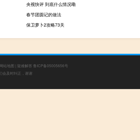
央视快评 到底什么情况嘞
春节团圆记的做法
保卫萝卜2攻略73关
网站地图
|
疑难解答
鲁ICP备05005656号
，我们会及时纠正，谢谢