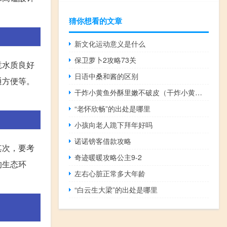
猜你想看的文章
新文化运动意义是什么
保卫萝卜2攻略73关
竟水质良好
日语中桑和酱的区别
通方便等。
干炸小黄鱼外酥里嫩不破皮（干炸小黄鱼）
“老怀欣畅”的出处是哪里
小孩向老人跪下拜年好吗
诺诺镑客借款攻略
其次，要考
奇迹暖暖攻略公主9-2
的生态环
左右心脏正常多大年龄
“白云生大梁”的出处是哪里