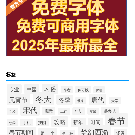
标签
习俗
专业
中国
你可以
作者
保暖
冬天
元宵节
唐代
冬季
大学
北京
宋代
很多人
寓意
年初
工作
学校
年龄
春节
攻略
新年
时间
技能
手机
您的
梦幻西游
春节期间
是一个
汤圆
是一种