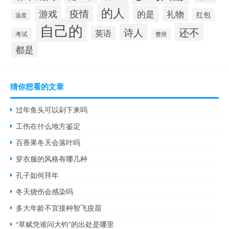
的人
游戏
疫情
的是
礼物
红包
温度
自己的
还不
诗人
英语
考试
费用
都是
猜你想看的文章
过年鱼头可以剁下来吗
工伤在什么地方鉴定
百香果冬天会落叶吗
穿衣服的风格有哪几种
孔子如何拜年
冬天烧伤会感染吗
多大年龄不宜接种智飞疫苗
“草赋凭谁问大钧”的出处是哪里