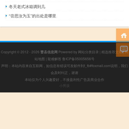
冬天老式冰箱调到几
“尝思汝为玉”的出处是哪里
Copyright © 2012 - 2026
曹县信息网
Powered by
网站分类目录
|
精选推荐文章
|
网
站地图
|
疑难解答
鲁ICP备05005656号
声明：本站内容来自互联网，如信息有错误可发邮件到f_fb#foxmail.com说明，我们
会及时纠正，谢谢
本站仅为个人兴趣爱好，不接盈利性广告及商业合作
小男孩