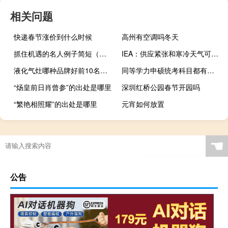
相关问题
快递春节涨价到什么时候
高州有空调吗冬天
抓住机遇的名人例子简短（抓住机遇的名人事例）
IEA：供应紧张和寒冷天气可能加剧天然气市场的波动
液化气灶哪种品牌好前10名（液化气灶哪个牌子好）
同等学力申硕统考科目都有哪些考试时间是在五月份吗
“炀皇前日肖曾参”的出处是哪里
深圳红桥公园春节开园吗
“繁艳相照耀”的出处是哪里
元宵如何放置
☚
公告