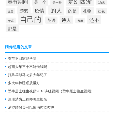
梦幻西游
春节期间
是一个
汤圆
是一种
的人
游戏
疫情
的是
礼物
红包
温度
自己的
还不
诗人
英语
考试
费用
都是
猜你想看的文章
春节不回家能学啥
越南大年三十不能借钱吗
打乒乓球马龙多大年纪了
多大年龄睡眠质量好
犟牛居士往生视频2018讲经视频（犟牛居士往生视频）
注册消防工程师哪里报名
消控维保员可以做消控监控吗