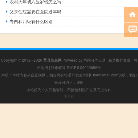
农村大年初六压岁钱怎么写
父亲住院需要在医院过年吗
专四和四级有什么区别
Copyright © 2012 - 2026
曹县信息网
Powered by
网站分类目录
|
精选推荐文章
|
网
站地图
|
疑难解答
鲁ICP备05005656号
声明：本站内容来自互联网，如信息有错误可发邮件到f_fb#foxmail.com说明，我们
会及时纠正，谢谢
本站仅为个人兴趣爱好，不接盈利性广告及商业合作
小男孩