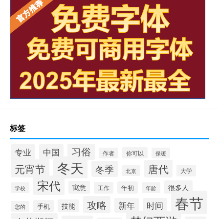
标签
习俗
专业
中国
你可以
作者
保暖
冬天
元宵节
唐代
冬季
大学
北京
宋代
很多人
寓意
年初
工作
学校
年龄
春节
攻略
新年
时间
技能
手机
您的