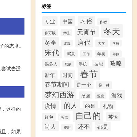
标签
习俗
专业
中国
作者
冬天
元宵节
你可以
保暖
唐代
冬季
大学
北京
学校
子的态度。
宋代
寓意
年初
工作
年龄
攻略
很多人
技能
手机
您的
以尝试去适
春节
新年
时间
春节期间
是一个
是一种
梦幻西游
游戏
汤圆
温度
的人
疫情
的是
礼物
视，这样的
自己的
英语
红包
考试
还不
诗人
都是
费用
而且，如果