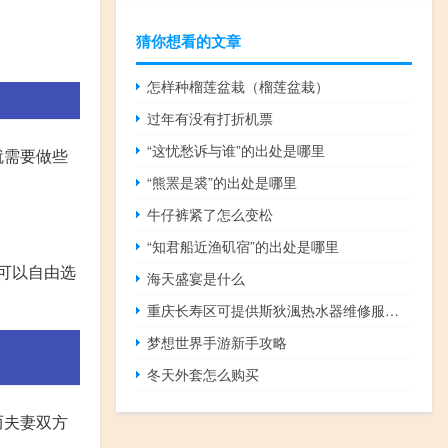
猜你想看的文章
怎样种榴莲盆栽（榴莲盆栽）
过年有没有打折机票
“这忧愁诉与谁”的出处是哪里
就需要做些
“熊罴是裘”的出处是哪里
牛仔裤紧了怎么变松
“知君船近渔矶宿”的出处是哪里
，可以自由选
海天盛宴是什么
重庆长寿区可提供斯狄渢热水器维修服务地址在哪
梦想世界手游新手攻略
冬天外套怎么购买
而夫妻双方