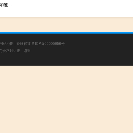
机构：2027年市场规模将达到106.3亿金融行业低代码应用已进入加速发展阶段
网站地图
|
疑难解答
鲁ICP备05005656号
，我们会及时纠正，谢谢