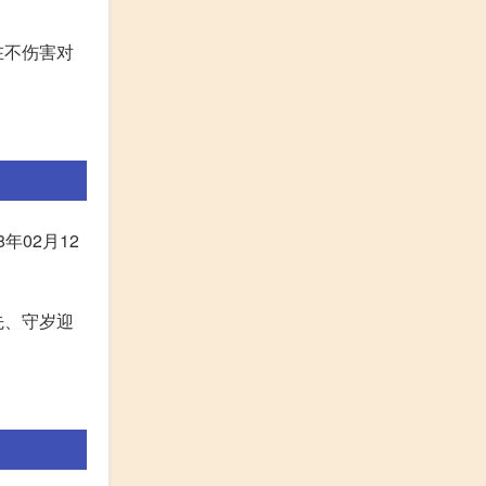
在不伤害对
年02月12
先、守岁迎