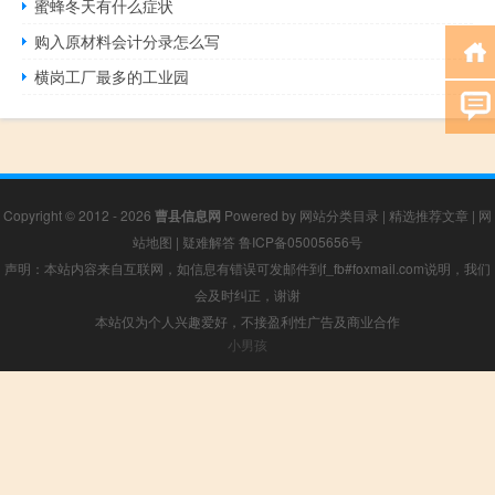
蜜蜂冬天有什么症状
购入原材料会计分录怎么写
横岗工厂最多的工业园
Copyright © 2012 - 2026
曹县信息网
Powered by
网站分类目录
|
精选推荐文章
|
网
站地图
|
疑难解答
鲁ICP备05005656号
声明：本站内容来自互联网，如信息有错误可发邮件到f_fb#foxmail.com说明，我们
会及时纠正，谢谢
本站仅为个人兴趣爱好，不接盈利性广告及商业合作
小男孩