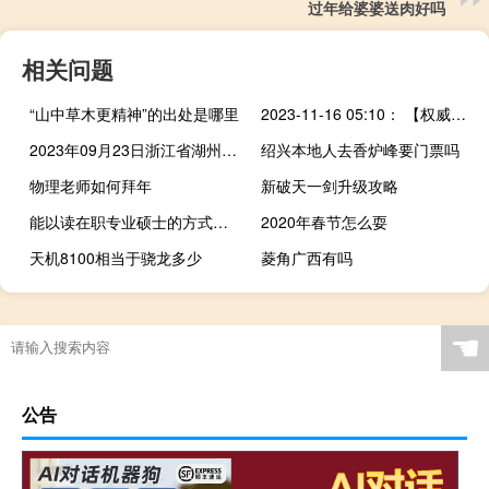
过年给婆婆送肉好吗
相关问题
“山中草木更精神”的出处是哪里
2023-11-16 05:10： 【权威路况】11月16日05:05 S38王夏一级路部分收费站交通管制，请注意！2023年11月16日05:05受路面结冰及事故影响，根据通行条件，辖区交警暂对S38王夏一级路桑科至王格尔塘沿线各收费站入口实施临时交通管制。请途经车辆合理规划出行路线，注意行车安全。获取后续进展及了解最新路况信息请下载甘肃 ​​​
2023年09月23日浙江省湖州市疫情大数据-今日/今天疫情全网搜索最新实时消息动态情况通知播报
绍兴本地人去香炉峰要门票吗
物理老师如何拜年
新破天一剑升级攻略
能以读在职专业硕士的方式提升学历吗
2020年春节怎么耍
天机8100相当于骁龙多少
菱角广西有吗
☚
公告