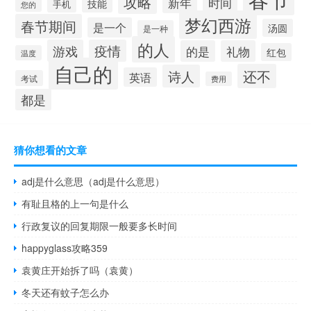
攻略
新年
时间
技能
手机
您的
梦幻西游
春节期间
是一个
汤圆
是一种
的人
游戏
疫情
的是
礼物
红包
温度
自己的
还不
诗人
英语
考试
费用
都是
猜你想看的文章
adj是什么意思（adj是什么意思）
有耻且格的上一句是什么
行政复议的回复期限一般要多长时间
happyglass攻略359
袁黄庄开始拆了吗（袁黄）
冬天还有蚊子怎么办