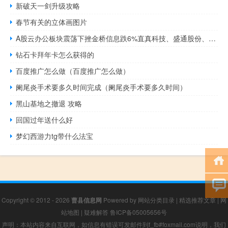
新破天一剑升级攻略
春节有关的立体画图片
A股云办公板块震荡下挫金桥信息跌6%直真科技、盛通股份、天地在线、润建股份、人民网等跟跌
钻石卡拜年卡怎么获得的
百度推广怎么做（百度推广怎么做）
阑尾炎手术要多久时间完成（阑尾炎手术要多久时间）
黑山基地之撤退 攻略
回国过年送什么好
梦幻西游力tg带什么法宝
Copyright © 2012 - 2026
曹县信息网
Powered by
网站分类目录
|
精选推荐文章
|
网
站地图
|
疑难解答
鲁ICP备05005656号
声明：本站内容来自互联网，如信息有错误可发邮件到f_fb#foxmail.com说明，我们