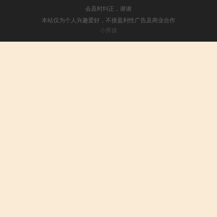
会及时纠正，谢谢
本站仅为个人兴趣爱好，不接盈利性广告及商业合作
小男孩