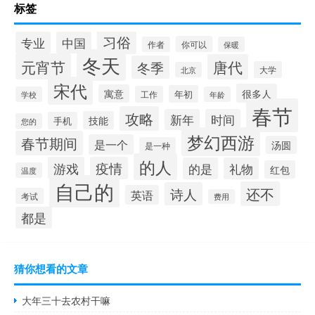
标签
习俗
专业
中国
你可以
作者
保暖
冬天
元宵节
唐代
冬季
大学
北京
宋代
很多人
寓意
年初
工作
学校
年龄
春节
攻略
新年
时间
技能
手机
您的
梦幻西游
春节期间
是一个
汤圆
是一种
的人
游戏
疫情
的是
礼物
红包
温度
自己的
还不
诗人
英语
考试
费用
都是
猜你想看的文章
大年三十去农村干嘛