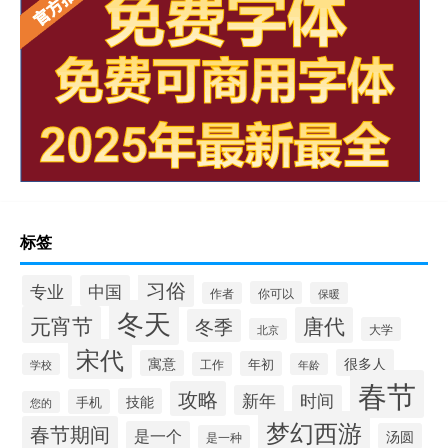
标签
习俗
专业
中国
你可以
作者
保暖
冬天
元宵节
唐代
冬季
大学
北京
宋代
很多人
寓意
年初
工作
学校
年龄
春节
攻略
新年
时间
技能
手机
您的
梦幻西游
春节期间
是一个
汤圆
是一种