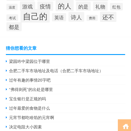
的人
游戏
疫情
的是
礼物
红包
温度
自己的
还不
诗人
英语
考试
费用
都是
猜你想看的文章
梁园吟中梁园位于哪里
合肥二手车市场地址及电话（合肥二手车市场地址）
过年有趣的事情20字吧
“弗得则死”的出处是哪里
宝生银行是正规的吗
过年最爱的食物是什么
元宵节都吃啥馅的元宵啊
决定电阻大小因素