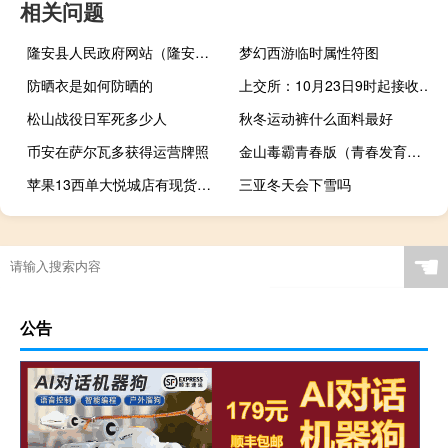
相关问题
隆安县人民政府网站（隆安县政务信息网）
梦幻西游临时属性符图
防晒衣是如何防晒的
上交所：10月23日9时起接收企业债券的受理申报
松山战役日军死多少人
秋冬运动裤什么面料最好
币安在萨尔瓦多获得运营牌照
金山毒霸青春版（青春发育期男生）
苹果13西单大悦城店有现货吗 北京西单大悦城苹果店
三亚冬天会下雪吗
☚
公告