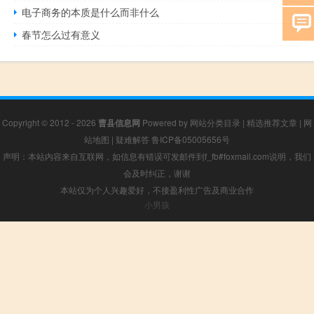
电子商务的本质是什么而非什么
春节怎么过有意义
Copyright © 2012 - 2026
曹县信息网
Powered by
网站分类目录
|
精选推荐文章
|
网
站地图
|
疑难解答
鲁ICP备05005656号
声明：本站内容来自互联网，如信息有错误可发邮件到f_fb#foxmail.com说明，我们
会及时纠正，谢谢
本站仅为个人兴趣爱好，不接盈利性广告及商业合作
小男孩