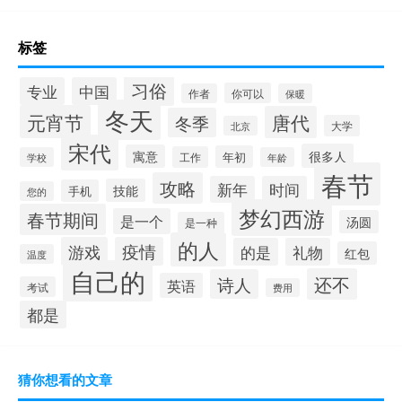
标签
习俗
专业
中国
你可以
作者
保暖
冬天
元宵节
唐代
冬季
大学
北京
宋代
很多人
寓意
年初
工作
学校
年龄
春节
攻略
新年
时间
技能
手机
您的
梦幻西游
春节期间
是一个
汤圆
是一种
的人
游戏
疫情
的是
礼物
红包
温度
自己的
还不
诗人
英语
考试
费用
都是
猜你想看的文章