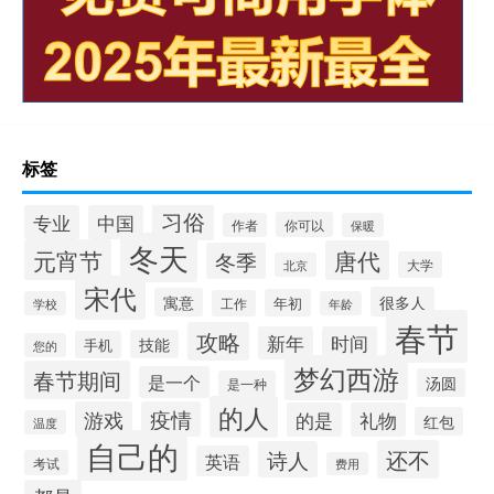
标签
习俗
专业
中国
你可以
作者
保暖
冬天
元宵节
唐代
冬季
大学
北京
宋代
很多人
寓意
年初
工作
学校
年龄
春节
攻略
新年
时间
技能
手机
您的
梦幻西游
春节期间
是一个
汤圆
是一种
的人
游戏
疫情
的是
礼物
红包
温度
自己的
还不
诗人
英语
考试
费用