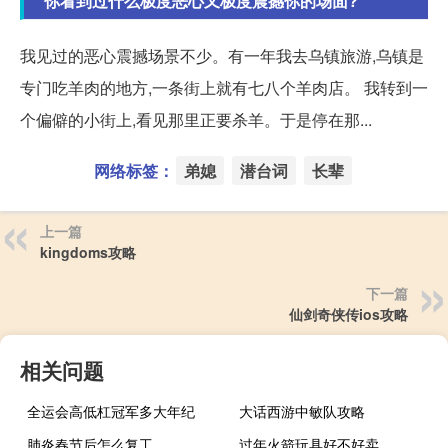
你看到过什么极度恶心又极度震撼你的场面?
我见过的恶心震撼场景不少。有一年我去乌镇旅游,乌镇是
专门吃羊肉的地方,一条街上就有七八个羊肉店。 我转到一
个偏僻的小街上,看见那里正要杀羊。于是停在那...
网络标签：
弟媳
潜台词
长辈
上一篇
kingdoms攻略
下一篇
仙剑奇侠传ios攻略
相关问题
全运会高低杠冠军多大年纪
大话西游中敏队攻略
肺炎春节后怎么复工
过年火箭玩具好不好卖