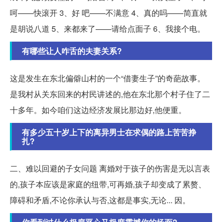
呵——快滚开 3、好 吧——不满意 4、真的吗——简直就
是胡说八道 5、来都来了——请给点面子 6、我接个电。
有哪些让人咋舌的夫妻关系?
这是发生在东北偏僻山村的一个“借妻生子”的奇葩故事。
是我村从关东回来的村民讲述的,他在东北那个村子住了二
十多年。如今咱们这边经济发展比那边好,他便重。
有多少五十岁上下的离异男士在求偶的路上苦苦挣
扎?
二、难以回避的子女问题 离婚对于孩子的伤害是无以言表
的,孩子本应该是家庭的纽带,可再婚,孩子却变成了累赘、
障碍和矛盾,不论你承认与否,这都是事实,无论... 因。