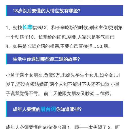
18岁以后要懂的人情世故有哪些?
长辈
1、别找
借钱! 2、和长辈吃饭的时候,别坐主位!更别第
一个动筷子! 3、长辈给的红包,别要,人家只是客气而已!
4、如果是长辈介绍的相亲,不要自己直接拒... 33,朋。
生活中你遇过哪些毁三观的故事?
小舅子谈个女朋友,负债9万,未婚先孕生个女儿,如今女儿1
岁了,还没有领结婚证,两个人能不能过下去还不知道,小舅
子说我觉得不亏。 前二天他跟女朋友又吵架,... 律师。
潜台词
成年人要懂的
你知道哪些?
成年人必须要懂的50句潜台词 1、哦——太失望了 2、呵