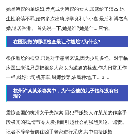
她是溥仪的弟媳妇,差点成为溥仪的女人,却嫁给了溥杰,她
生性浪荡不羁,婚内多次出轨张学良和卢小嘉,最后和溥杰离
婚,退居香港。 首先说一下,她是谁?她是什... 唐怡。
在医院做的哪项检查最让你尴尬?为什么?
很多尴尬的检查,只是对于患者来说,因为少见多怪。对于临
床医生来说只是把很多大家以为尴尬的检查,作为日常工作
一样,就好比司机开车,厨师炒菜,农民种地,工... 3. ..
杭州许某某杀妻案中，为什么他的儿子始终没有出
现?
震惊全国的杭州女子失踪案,因犯罪嫌疑人许某某的作案手
段极其凶残,情节令人发指而引起社会的强烈舆论、谴责。
记者不辞辛苦前往凶手老家进行采访,其中包括嫌疑。