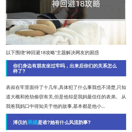
以下围绕“神回避18攻略”主题解决网友的困惑
你们身边有朋友坐过牢吗，出来后你们的关系怎么
样了?
表叔在牢里面待了十几年,具体犯了什么事我也不清楚,只知
道大概和抢劫偷窃有关,但是他却是我妈最信任的表弟。 从
我爸我妈口中得知关于他的故事,基本都是他小...
弟媳
溥仪的
是谁?她有什么风流韵事?