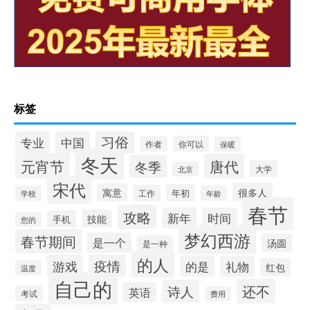
标签
习俗
专业
中国
你可以
作者
保暖
冬天
元宵节
唐代
冬季
大学
北京
宋代
很多人
寓意
年初
工作
学校
年龄
春节
攻略
新年
时间
技能
手机
您的
梦幻西游
春节期间
是一个
汤圆
是一种
的人
游戏
疫情
的是
礼物
红包
温度
自己的
还不
诗人
英语
考试
费用