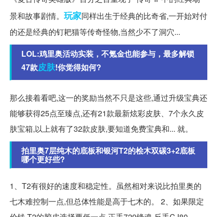
玩家
景和故事剧情。
同样出生于经典的比奇省,一开始对付
的还是经典的钉耙猫等传奇怪物,当然少不了洞穴...
LOL:鸡里奥活动实装，不氪金也能参与，最多解锁
皮肤
47款
!你觉得如何?
那么接着看吧,这一的奖励当然不只是这些,通过升级宝典还
能够获得25点至臻点,还有21款最新炫彩皮肤、7个永久皮
肤宝箱,以上就有了32款皮肤,要知道免费宝典和... 就。
拍里奥7层纯木的底板和银河T2的桧木双碳3+2底板
哪个更好些?
1、T2有很好的速度和稳定性。虽然相对来说比拍里奥的
七木难控制一点,但总体性能是高于七木的。 2、如果限定
价钱,T2的胶皮选择要低一点,正手729锋魂,反手CJ80。