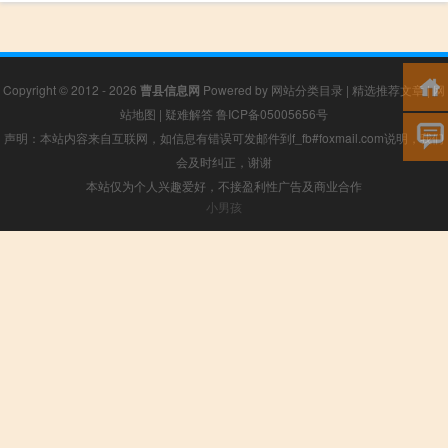
Copyright © 2012 - 2026
曹县信息网
Powered by
网站分类目录
|
精选推荐文章
|
网
站地图
|
疑难解答
鲁ICP备05005656号
声明：本站内容来自互联网，如信息有错误可发邮件到f_fb#foxmail.com说明，我们
会及时纠正，谢谢
本站仅为个人兴趣爱好，不接盈利性广告及商业合作
小男孩