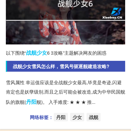
战舰
少女
以下围绕“
6 3攻略”主题解决网友的困惑
战舰少女雪风怎么样，雪风号驱逐舰建造攻略?
雪风属性 幸运值应该是全战舰少女最高,毕竟是奇迹,闪避
肯定也是妖孽级别,而且之后可能会被改造,成为中华民国舰
丹阳
队的旗舰(
舰)。 入手难度: ★ ★ ★ 推...
网络标签：
丹阳
少女
战舰