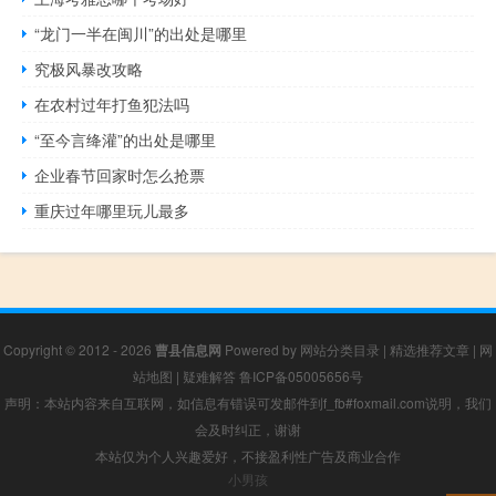
“龙门一半在闽川”的出处是哪里
究极风暴改攻略
在农村过年打鱼犯法吗
“至今言绛灌”的出处是哪里
企业春节回家时怎么抢票
重庆过年哪里玩儿最多
Copyright © 2012 - 2026
曹县信息网
Powered by
网站分类目录
|
精选推荐文章
|
网
站地图
|
疑难解答
鲁ICP备05005656号
声明：本站内容来自互联网，如信息有错误可发邮件到f_fb#foxmail.com说明，我们
会及时纠正，谢谢
本站仅为个人兴趣爱好，不接盈利性广告及商业合作
小男孩