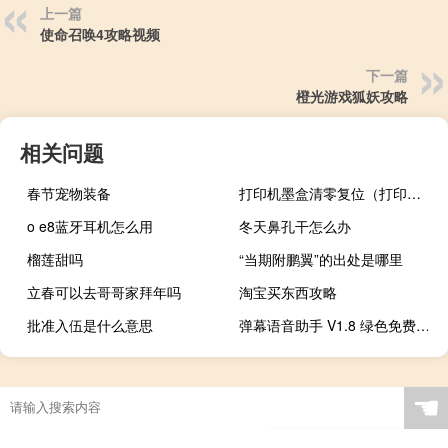
上一篇
使命召唤4攻略视频
下一篇
橙光游戏狐妖攻略
相关问题
春节宠物装备
打印机墨盒清零复位（打印机墨盒）
o e8蓝牙耳机怎么用
冬天鼻孔干怎么办
榴莲甜吗
“当期附鹏翼”的出处是哪里
立春可以去哥哥家拜年吗
淘宝买东西攻略
批准入伍是什么意思
弹幕语音助手 V1.8 绿色免费版（弹幕语音助手 V1.8 绿色免费版功能简介）
☚