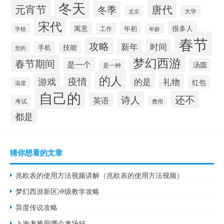
冬天
元宵节
唐代
冬季
大学
北京
宋代
很多人
寓意
年初
工作
学校
年龄
春节
攻略
新年
时间
技能
手机
您的
梦幻西游
春节期间
是一个
汤圆
是一种
的人
游戏
疫情
的是
礼物
红包
温度
自己的
还不
诗人
英语
考试
费用
都是
猜你想看的文章
兆欧表的使用方法视频讲解（兆欧表的使用方法视频）
梦幻西游新区冲级教学攻略
异度传说攻略
上海考雅思哪个考场好