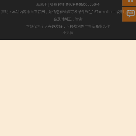
站地图
|
疑难解答
鲁ICP备05005656号
声明：本站内容来自互联网，如信息有错误可发邮件到f_fb#foxmail.com说明，我们
会及时纠正，谢谢
本站仅为个人兴趣爱好，不接盈利性广告及商业合作
小男孩