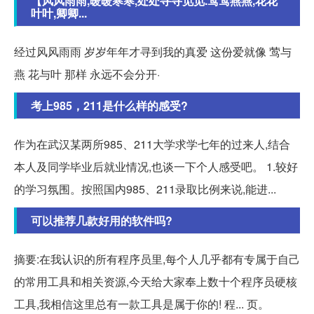
【风风雨雨,暖暖寒寒,处处寻寻觅觅.莺莺燕燕,花花
叶叶,卿卿...
经过风风雨雨 岁岁年年才寻到我的真爱 这份爱就像 莺与
燕 花与叶 那样 永远不会分开·
考上985，211是什么样的感受?
作为在武汉某两所985、211大学求学七年的过来人,结合
本人及同学毕业后就业情况,也谈一下个人感受吧。 1.较好
的学习氛围。按照国内985、211录取比例来说,能进...
可以推荐几款好用的软件吗?
摘要:在我认识的所有程序员里,每个人几乎都有专属于自己
的常用工具和相关资源,今天给大家奉上数十个程序员硬核
工具,我相信这里总有一款工具是属于你的! 程... 页。