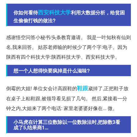
西安
科技大学
你如何看待
利用大数据分析，给贫困
生偷偷打钱的做法?
感谢悟空问答小秘书/头条教育邀请。 我是一叶知秋有仙则
名,我来回答。 姑苏老师输的时候少了两个字:电子。因为
陕西有四个科技大学:陕西科技大学、西安科技大学。
想一个人想得快要疯掉是什么滋味?
鞋跟
倒霉的大姐! 单位女会计高跟鞋的
崴掉了,正把鞋子放
在桌子上粘鞋跟,被领导看见损了几句。 然后,紧接着一分
钟之内,大姐来了两个电话: 家里老婆婆好像在... 微。
小马虎在计算三位数除以一位数除法时,把除数3看
成了5,结果商1...