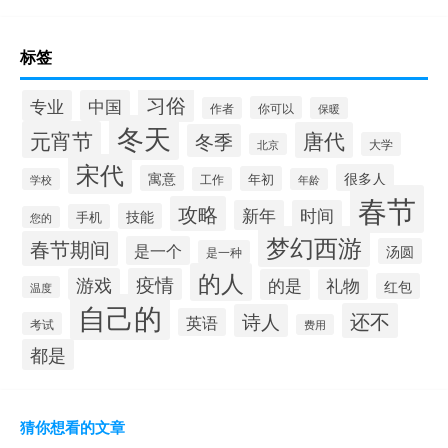
标签
习俗
专业
中国
你可以
作者
保暖
冬天
元宵节
唐代
冬季
大学
北京
宋代
很多人
寓意
年初
工作
学校
年龄
春节
攻略
新年
时间
技能
手机
您的
梦幻西游
春节期间
是一个
汤圆
是一种
的人
游戏
疫情
的是
礼物
红包
温度
自己的
还不
诗人
英语
考试
费用
都是
猜你想看的文章