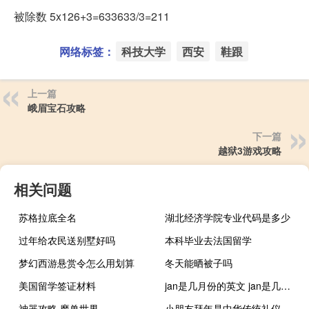
被除数 5x126+3=633633/3=211
网络标签：
科技大学
西安
鞋跟
上一篇
峨眉宝石攻略
下一篇
越狱3游戏攻略
相关问题
苏格拉底全名
湖北经济学院专业代码是多少
过年给农民送别墅好吗
本科毕业去法国留学
梦幻西游悬赏令怎么用划算
冬天能晒被子吗
美国留学签证材料
jan是几月份的英文 jan是几月的缩写
神器攻略 魔兽世界
小朋友拜年是中华传统礼仪