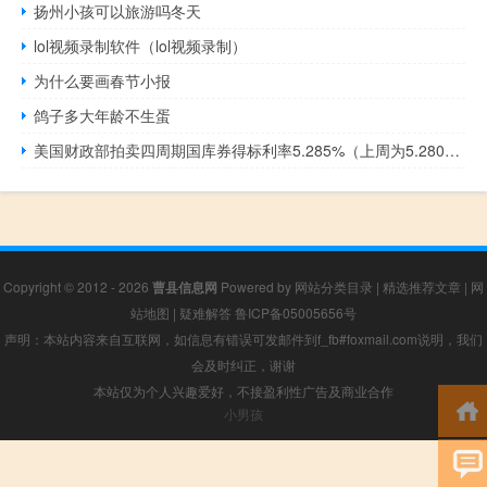
扬州小孩可以旅游吗冬天
lol视频录制软件（lol视频录制）
为什么要画春节小报
鸽子多大年龄不生蛋
美国财政部拍卖四周期国库券得标利率5.285%（上周为5.280%）投标倍数2.66（前次为2.70）拍卖八周期国库券得标利率5.295%（前次为5.290%）投标倍数2.77（前次为2.79）
Copyright © 2012 - 2026
曹县信息网
Powered by
网站分类目录
|
精选推荐文章
|
网
站地图
|
疑难解答
鲁ICP备05005656号
声明：本站内容来自互联网，如信息有错误可发邮件到f_fb#foxmail.com说明，我们
会及时纠正，谢谢
本站仅为个人兴趣爱好，不接盈利性广告及商业合作
小男孩