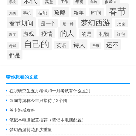
很多人
寓意
年初
工作
学校
年龄
春节
攻略
新年
时间
技能
手机
您的
梦幻西游
春节期间
是一个
汤圆
是一种
的人
游戏
疫情
的是
礼物
红包
温度
自己的
还不
诗人
英语
考试
费用
都是
猜你想看的文章
在职研究生五月考试和一月考试有什么区别
缅甸导游称今年只接待了3个团
英卡洛斯攻略
笔记本电脑配置推荐（笔记本电脑配置）
梦幻西游荷花多少重量