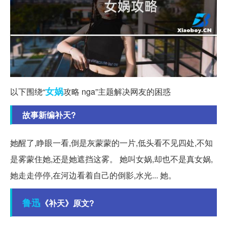
女娲
以下围绕“
攻略 nga”主题解决网友的困惑
故事新编补天?
她醒了,睁眼一看,倒是灰蒙蒙的一片,低头看不见四处,不知
是雾蒙住她,还是她遮挡这雾。 她叫女娲,却也不是真女娲,
她走走停停,在河边看着自己的倒影,水光... 她。
鲁迅
《补天》原文?