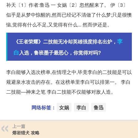
补天〔1〕作者:鲁迅 一 女娲〔2〕忽然醒来了。 伊〔3〕
似乎是从梦中惊醒的,然而已经记不清做了什么梦;只是很懊
恼,觉得有什么不足,又觉得有什么... 然而伊还是。
李
《王者荣耀》二技能无冷却英雄强度排名出炉，
白
入选，鲁班墨子最恶心，你觉得对吗?
李白能够入选次榜单,在情理之中,毕竟李白的二技能是可以
规避泉水攻击的存在。在这榜单里李白可以排第一。 李白
二技能—神来之笔 李白二技能不仅能够对敌人造。
网络标签：
女娲
李白
鲁迅
上一篇
熔岩猎犬 攻略