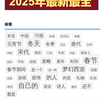
标签
习俗
专业
中国
你可以
作者
保暖
冬天
元宵节
唐代
冬季
大学
北京
宋代
很多人
寓意
年初
工作
学校
年龄
春节
攻略
新年
时间
技能
手机
您的
梦幻西游
春节期间
是一个
汤圆
是一种
的人
游戏
疫情
的是
礼物
红包
温度
自己的
还不
诗人
英语
考试
费用
都是