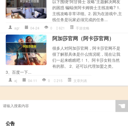
以下围绕“阿甘骑士 攻略”主题解决网友
的困惑 蝙蝠侠阿卡姆骑士主线攻略? 1.
主线攻略非常详细。2. 因为在游戏中,主
线任务是玩家必须完成的任务...
agr
04-24
0
621
手游攻略
阿加莎官网（阿卡莎官网）
很多人对阿加莎官网，阿卡莎官网不是
很了解那具体是什么情况呢，现在让我
们一起来瞧瞧吧！ 1、阿卡莎女鞋当然
有的那。 2、还可以代理加盟之类。
3、百度一下...
aj
04-11
0
215
文章列表
☚
公告