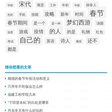
宋代
很多人
寓意
年初
工作
学校
年龄
春节
攻略
新年
时间
技能
手机
您的
梦幻西游
春节期间
是一个
汤圆
是一种
的人
游戏
疫情
的是
礼物
红包
温度
自己的
还不
诗人
英语
考试
费用
都是
猜你想看的文章
顺德的春节年俗活动和意义
只拜年不吃饭会怎么样
福建工程学院几本
“下田督未耘”的出处是哪里
丹东冬天有什么好玩的