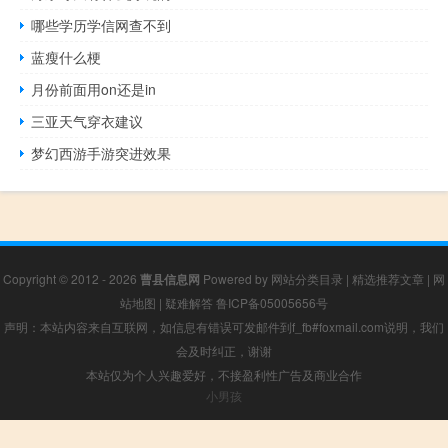
哪些学历学信网查不到
蓝瘦什么梗
月份前面用on还是in
三亚天气穿衣建议
梦幻西游手游突进效果
Copyright © 2012 - 2026
曹县信息网
Powered by
网站分类目录
|
精选推荐文章
|
网
站地图
|
疑难解答
鲁ICP备05005656号
声明：本站内容来自互联网，如信息有错误可发邮件到f_fb#foxmail.com说明，我们
会及时纠正，谢谢
本站仅为个人兴趣爱好，不接盈利性广告及商业合作
小男孩