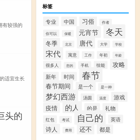
标签
习俗
专业
中国
作者
拥有较强的
冬天
元宵节
你可以
保暖
唐代
冬季
大学
北京
学校
宋代
寓意
年初
工作
年龄
攻略
很多人
技能
手机
您的
春节
新年
时间
的适宜生长
春节期间
是一个
是一种
梦幻西游
游戏
汤圆
温度
的人
疫情
的是
礼物
巨头的
自己的
英语
红包
考试
还不
诗人
都是
费用