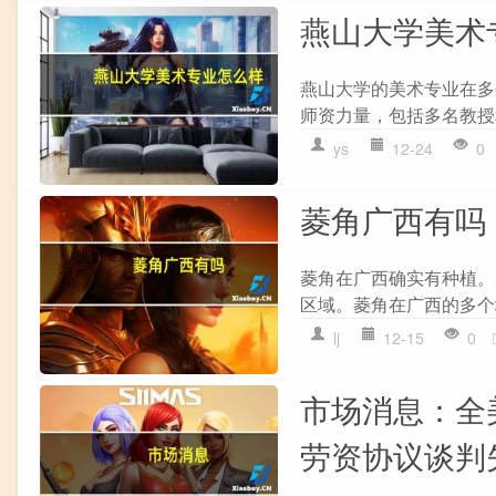
燕山大学美术
燕山大学的美术专业在多
师资力量，包括多名教授
ys
12-24
0
菱角广西有吗
菱角在广西确实有种植。
区域。菱角在广西的多个
lj
12-15
0
市场消息：全
劳资协议谈判