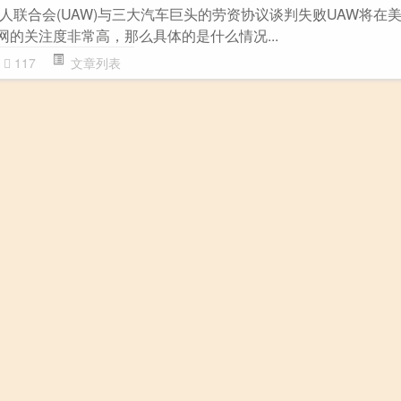
人联合会(UAW)与三大汽车巨头的劳资协议谈判失败UAW将在
全网的关注度非常高，那么具体的是什么情况...
117
文章列表