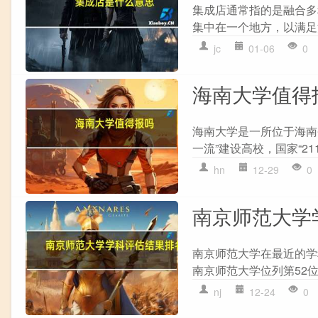
集成店通常指的是融合多
集中在一个地方，以满足
jc
01-06
0
海南大学值得
海南大学是一所位于海南省
一流”建设高校，国家“21
hn
12-29
0
南京师范大学
南京师范大学在最近的学
南京师范大学位列第52位。
nj
12-24
0