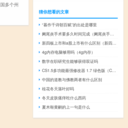
美国多个州
猜你想看的文章
“暮作千诗朝百赋”的出处是哪里
阑尾炎手术要多久时间完成（阑尾炎手术要多久时间）
新四板上市和a股上市有什么区别（新四板上市有哪些条件是什么）
4g内存电脑够用吗（4g内存）
数学在职研究生能够获得双证吗
CS1.5多功能最强修改器 1.7 绿色版（CS1.5多功能最强修改器 1.7 绿色版功能简介）
中国的道教与佛教两者有什么区别
桂花冬天落叶好吗
冬天皮肤瘙痒吃什么西药
夏木啭黄鹂的上一句是什么