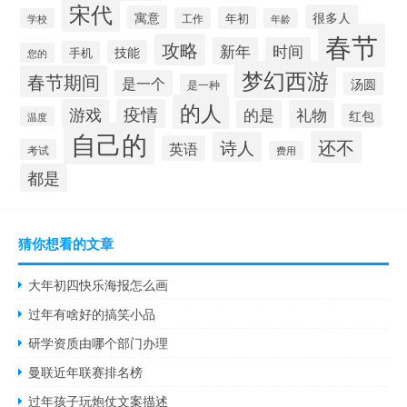
宋代
很多人
寓意
年初
工作
学校
年龄
春节
攻略
新年
时间
技能
手机
您的
梦幻西游
春节期间
是一个
汤圆
是一种
的人
游戏
疫情
的是
礼物
红包
温度
自己的
还不
诗人
英语
考试
费用
都是
猜你想看的文章
大年初四快乐海报怎么画
过年有啥好的搞笑小品
研学资质由哪个部门办理
曼联近年联赛排名榜
过年孩子玩炮仗文案描述