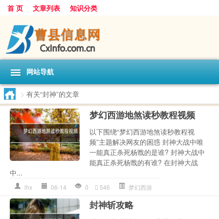
首 页
文章列表
知识分类
网站导航
>
有关“封神”的文章
梦幻西游地煞读秒教程视频
以下围绕“梦幻西游地煞读秒教程视
频”主题解决网友的困惑 封神大战中唯
一能真正杀死杨戬的是谁? 封神大战中
能真正杀死杨戬的有谁? 在封神大战
中...
lhx
06-14
0
546
梦幻西游
封神斩攻略