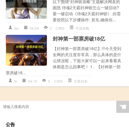
以下围绕“封神斩攻略”主题解决网友的
困惑 侍魂2天霸封神斩怎么一键启动?
要一键启动《侍魂2天霸封神斩》,你需
要按照以下步骤操作: 首先,确保你...
fsz
04-24
0
993
手游攻略
封神第一部票房破18亿
【封神第一部票房破18亿】!!!今天受到
全网的关注度非常高，那么具体的是什
么情况呢，下面大家可以一起来看看具
体都是怎么回事吧！ 1、【封神第一部
票房破18...
fs
04-10
0
633
文章列表
☚
公告