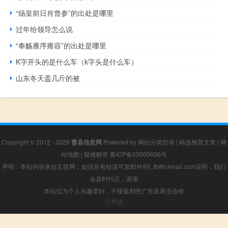
“炀皇前日肖曾参”的出处是哪里
过年给领导怎么说
“奉觞雁序雍容”的出处是哪里
K字开头的是什么车（k字头是什么车）
山东冬天盖几斤的被
Copyright © 2012 - 2026
曹县信息网
Powered by
网站分类目录
|
精选推荐文章
|
网
站地图
|
疑难解答
鲁ICP备05005656号
声明：本站内容来自互联网，如信息有错误可发邮件到f_fb#foxmail.com说明，我们
会及时纠正，谢谢
本站仅为个人兴趣爱好，不接盈利性广告及商业合作
小男孩