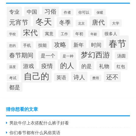
习俗
专业
中国
你可以
作者
保暖
冬天
元宵节
唐代
冬季
大学
北京
宋代
很多人
寓意
年初
工作
学校
年龄
春节
攻略
新年
时间
技能
手机
您的
梦幻西游
春节期间
是一个
汤圆
是一种
的人
游戏
疫情
的是
礼物
红包
温度
自己的
还不
诗人
英语
考试
费用
都是
猜你想看的文章
男款牛仔上衣搭配什么裤子好看
你们春节都有什么风俗英语