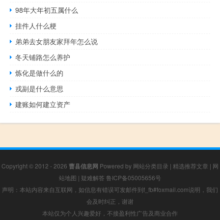
98年大年初五属什么
挂件人什么梗
弟弟去女朋友家拜年怎么说
冬天铺路怎么养护
炼化是做什么的
戎副是什么意思
建账如何建立资产
Copyright © 2012 - 2026
曹县信息网
Powered by
网站分类目录
|
精选推荐文章
|
网
站地图
|
疑难解答
鲁ICP备05005656号
声明：本站内容来自互联网，如信息有错误可发邮件到f_fb#foxmail.com说明，我们
会及时纠正，谢谢
本站仅为个人兴趣爱好，不接盈利性广告及商业合作