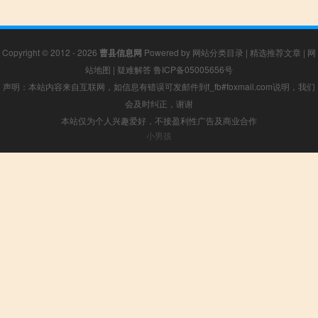
Copyright © 2012 - 2026
曹县信息网
Powered by
网站分类目录
|
精选推荐文章
|
网
站地图
|
疑难解答
鲁ICP备05005656号
声明：本站内容来自互联网，如信息有错误可发邮件到f_fb#foxmail.com说明，我们
会及时纠正，谢谢
本站仅为个人兴趣爱好，不接盈利性广告及商业合作
小男孩