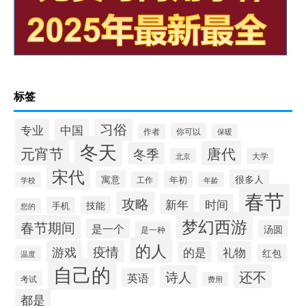
标签
习俗
专业
中国
你可以
作者
保暖
冬天
元宵节
唐代
冬季
大学
北京
宋代
很多人
寓意
年初
工作
学校
年龄
春节
攻略
新年
时间
技能
手机
您的
梦幻西游
春节期间
是一个
汤圆
是一种
的人
游戏
疫情
的是
礼物
红包
温度
自己的
还不
诗人
英语
考试
费用
都是