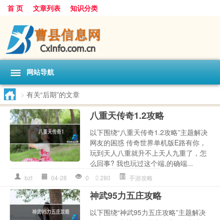
首 页
文章列表
知识分类
网站导航
>
有关“后期”的文章
八重天传奇1.2攻略
以下围绕“八重天传奇1.2攻略”主题解决
网友的困惑 传奇世界单机版E路有你，
玩到天人八重就升不上天人九重了，怎
么回事? 我也玩过这个端,的确端...
bzt
04-28
0
280
手游攻略
神武95力五庄攻略
以下围绕“神武95力五庄攻略”主题解决