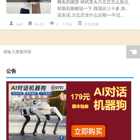
网友的困惑 神武里头力五庄怎么加点,
前期后期都说一下,我现在三十多,加...
说实话,力五庄没什么后期~~不过...
sw9
04-28
0
824
手游攻略
☚
公告