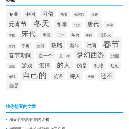
习俗
专业
中国
你可以
作者
保暖
冬天
元宵节
唐代
冬季
大学
北京
宋代
很多人
寓意
年初
工作
学校
年龄
春节
攻略
新年
时间
技能
手机
您的
梦幻西游
春节期间
是一个
汤圆
是一种
的人
游戏
疫情
的是
礼物
红包
温度
自己的
还不
诗人
英语
考试
费用
都是
猜你想看的文章
和春节登高有关的诗句
华南理工大学机械类专业怎么样