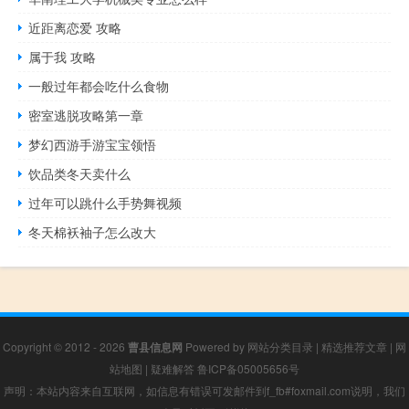
近距离恋爱 攻略
属于我 攻略
一般过年都会吃什么食物
密室逃脱攻略第一章
梦幻西游手游宝宝领悟
饮品类冬天卖什么
过年可以跳什么手势舞视频
冬天棉袄袖子怎么改大
Copyright © 2012 - 2026
曹县信息网
Powered by
网站分类目录
|
精选推荐文章
|
网
站地图
|
疑难解答
鲁ICP备05005656号
声明：本站内容来自互联网，如信息有错误可发邮件到f_fb#foxmail.com说明，我们