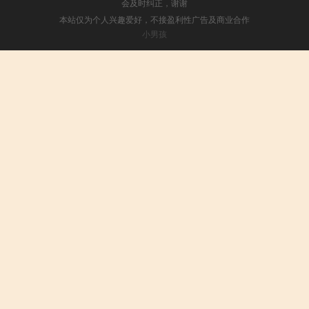
会及时纠正，谢谢
本站仅为个人兴趣爱好，不接盈利性广告及商业合作
小男孩