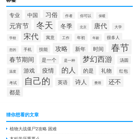
习俗
专业
中国
你可以
作者
保暖
冬天
元宵节
唐代
冬季
大学
北京
宋代
很多人
寓意
年初
工作
学校
年龄
春节
攻略
新年
时间
技能
手机
您的
梦幻西游
春节期间
是一个
汤圆
是一种
的人
游戏
疫情
的是
礼物
红包
温度
自己的
还不
诗人
英语
考试
费用
都是
猜你想看的文章
植物大战僵尸2攻略 困难
本科学历重要么