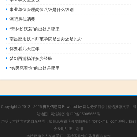
事业单位管理岗位八级是什么级别
酒吧最低消费
“荒林纷沃若”的出处是哪里
南昌应用技术师范学院是公办还是民办
你要看几天过年
梦幻西游杨洋多少经验
“穷民恶看惊”的出处是哪里
Copyright © 2012 - 2026
曹县信息网
Powered by
网站分类目录
|
精选推荐文章
|
网
站地图
|
疑难解答
鲁ICP备05005656号
声明：本站内容来自互联网，如信息有错误可发邮件到f_fb#foxmail.com说明，我们
会及时纠正，谢谢
本站仅为个人兴趣爱好，不接盈利性广告及商业合作