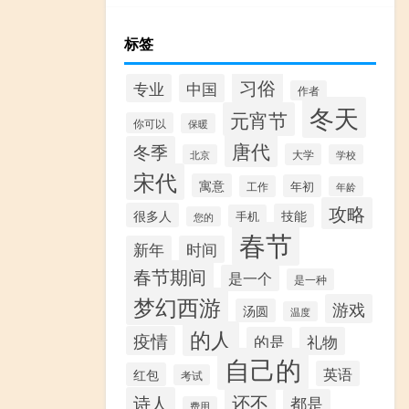
标签
习俗
专业
中国
作者
冬天
元宵节
你可以
保暖
唐代
冬季
大学
北京
学校
宋代
寓意
年初
工作
年龄
攻略
很多人
技能
手机
您的
春节
新年
时间
春节期间
是一个
是一种
梦幻西游
游戏
汤圆
温度
的人
疫情
的是
礼物
自己的
英语
红包
考试
还不
诗人
都是
费用