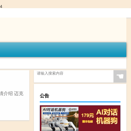
4
☚
情介绍 迈克
公告