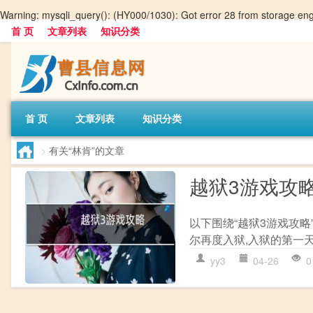
Warning
: mysqli_query(): (HY000/1030): Got error 28 from storage en
首 页
文章列表
知识分类
首 页
文章列表
知识分类
>
有关“林肯”的文章
越狱3游戏攻
以下围绕“越狱3游戏攻略
尔再度入狱,入狱的第一天就
yy3
04-26
0