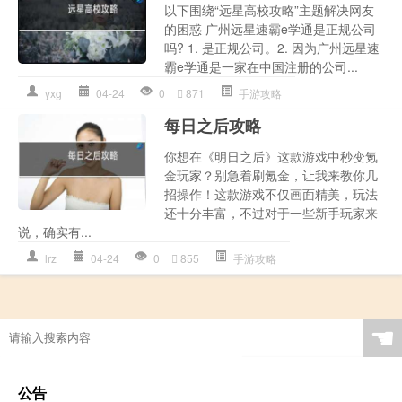
以下围绕“远星高校攻略”主题解决网友
的困惑 广州远星速霸e学通是正规公司
吗? 1. 是正规公司。2. 因为广州远星速
霸e学通是一家在中国注册的公司...
yxg
04-24
0
871
手游攻略
每日之后攻略
你想在《明日之后》这款游戏中秒变氪
金玩家？别急着刷氪金，让我来教你几
招操作！这款游戏不仅画面精美，玩法
还十分丰富，不过对于一些新手玩家来
说，确实有...
lrz
04-24
0
855
手游攻略
☚
公告