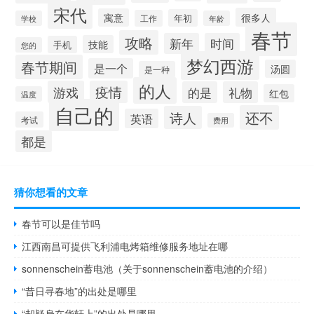
宋代
很多人
寓意
年初
工作
学校
年龄
春节
攻略
新年
时间
技能
手机
您的
梦幻西游
春节期间
是一个
汤圆
是一种
的人
游戏
疫情
的是
礼物
红包
温度
自己的
还不
诗人
英语
考试
费用
都是
猜你想看的文章
春节可以是佳节吗
江西南昌可提供飞利浦电烤箱维修服务地址在哪
sonnenschein蓄电池（关于sonnenschein蓄电池的介绍）
“昔日寻春地”的出处是哪里
“却疑身在华轩上”的出处是哪里