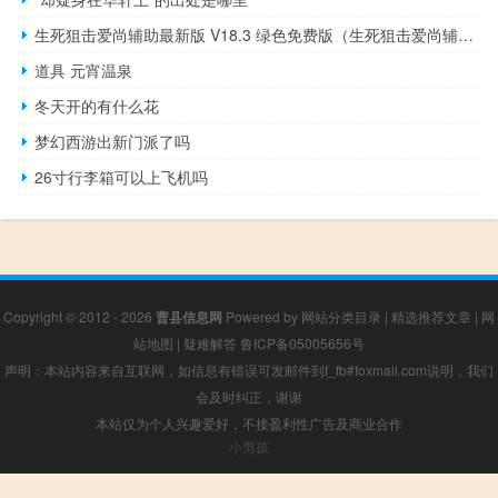
生死狙击爱尚辅助最新版 V18.3 绿色免费版（生死狙击爱尚辅助最新版 V18.3 绿色免费版功能简介）
道具 元宵温泉
冬天开的有什么花
梦幻西游出新门派了吗
26寸行李箱可以上飞机吗
Copyright © 2012 - 2026
曹县信息网
Powered by
网站分类目录
|
精选推荐文章
|
网
站地图
|
疑难解答
鲁ICP备05005656号
声明：本站内容来自互联网，如信息有错误可发邮件到f_fb#foxmail.com说明，我们
会及时纠正，谢谢
本站仅为个人兴趣爱好，不接盈利性广告及商业合作
小男孩