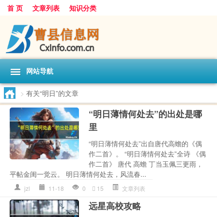
首 页
文章列表
知识分类
网站导航
>
有关“明日”的文章
“明日薄情何处去”的出处是哪
里
“明日薄情何处去”出自唐代高蟾的《偶
作二首》。 “明日薄情何处去”全诗 《偶
作二首》 唐代 高蟾 丁当玉佩三更雨，
平帖金闺一觉云。 明日薄情何处去，风流春...
jzl
11-18
0
15
文章列表
远星高校攻略