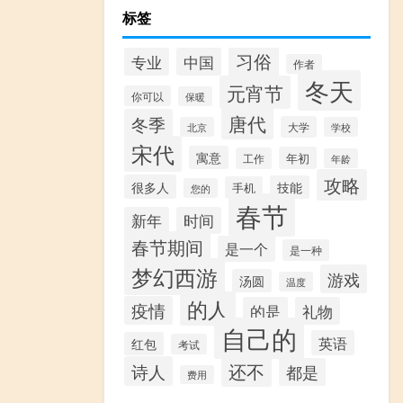
标签
习俗
专业
中国
作者
冬天
元宵节
你可以
保暖
唐代
冬季
大学
北京
学校
宋代
寓意
年初
工作
年龄
攻略
很多人
技能
手机
您的
春节
新年
时间
春节期间
是一个
是一种
梦幻西游
游戏
汤圆
温度
的人
疫情
的是
礼物
自己的
英语
红包
考试
还不
诗人
都是
费用