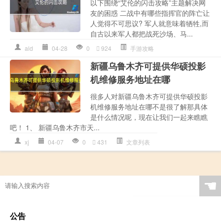
以下围绕“艾伦的闪击攻略”主题解决网
友的困惑 二战中有哪些指挥官的阵亡让
人觉得不可思议? 军人就意味着牺牲,而
自古以来军人都把战死沙场、马...
ald
04-28
0
924
手游攻略
新疆乌鲁木齐可提供华硕投影
机维修服务地址在哪
很多人对新疆乌鲁木齐可提供华硕投影
机维修服务地址在哪不是很了解那具体
是什么情况呢，现在让我们一起来瞧瞧
吧！ 1、 新疆乌鲁木齐市天...
xj
04-07
0
431
文章列表
☚
公告