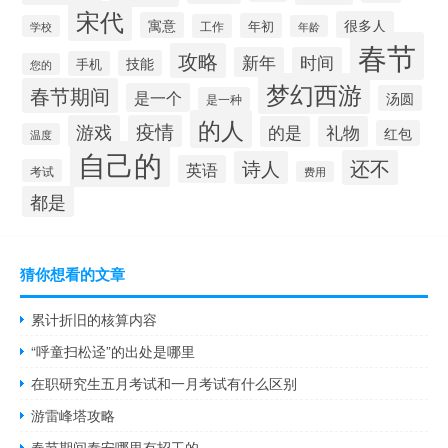
宋代
很多人
寓意
年初
工作
学校
年龄
春节
攻略
新年
时间
技能
手机
您的
梦幻西游
春节期间
是一个
汤圆
是一种
的人
游戏
疫情
的是
礼物
红包
温度
自己的
还不
诗人
英语
考试
费用
都是
猜你想看的文章
累计折旧的核算内容
“呼童扫松迳”的出处是哪里
在职研究生五月考试和一月考试有什么区别
游雷峰塔攻略
春节期间泰安哪里有招工的