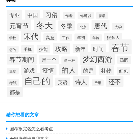
习俗
专业
中国
你可以
作者
保暖
冬天
元宵节
唐代
冬季
大学
北京
宋代
很多人
寓意
年初
工作
学校
年龄
春节
攻略
新年
时间
技能
手机
您的
梦幻西游
春节期间
是一个
汤圆
是一种
的人
游戏
疫情
的是
礼物
红包
温度
自己的
还不
诗人
英语
考试
费用
都是
猜你想看的文章
国考报完名怎么看考点
干部培训班自我鉴定