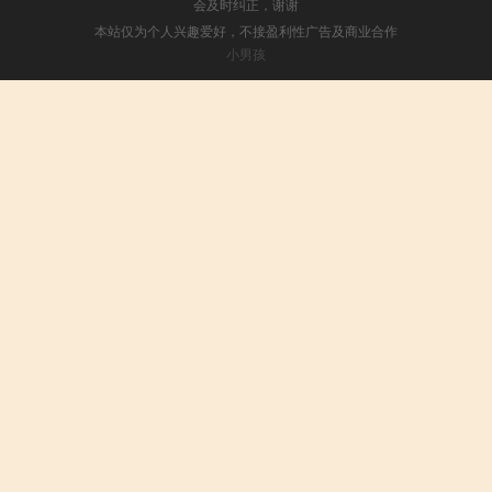
会及时纠正，谢谢
本站仅为个人兴趣爱好，不接盈利性广告及商业合作
小男孩