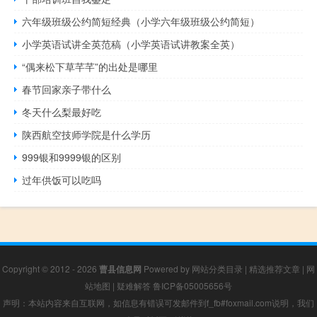
六年级班级公约简短经典（小学六年级班级公约简短）
小学英语试讲全英范稿（小学英语试讲教案全英）
“偶来松下草芊芊”的出处是哪里
春节回家亲子带什么
冬天什么梨最好吃
陕西航空技师学院是什么学历
999银和9999银的区别
过年供饭可以吃吗
Copyright © 2012 - 2026
曹县信息网
Powered by
网站分类目录
|
精选推荐文章
|
网
站地图
|
疑难解答
鲁ICP备05005656号
声明：本站内容来自互联网，如信息有错误可发邮件到f_fb#foxmail.com说明，我们