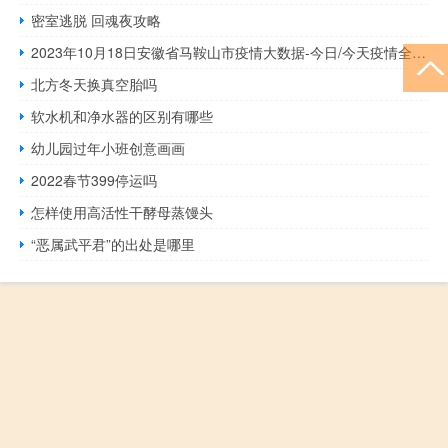
密室逃脱 回魂夜攻略
2023年10月18日安徽省马鞍山市疫情大数据-今日/今天疫情全网搜索最新实时消息动态情况通知播报
北方冬天换真空胎吗
软水机和净水器的区别有哪些
幼儿园过年小班创意画画
2022春节399停运吗
怎样使用高活性干酵母蒸馒头
“恶属武平君”的出处是哪里
Copyright © 2012 - 2026
曹县信息网
Powered by
网站分类目录
|
精选推荐文章
|
网
站地图
|
疑难解答
鲁ICP备05005656号
声明：本站内容来自互联网，如信息有错误可发邮件到f_fb#foxmail.com说明，我们
会及时纠正，谢谢