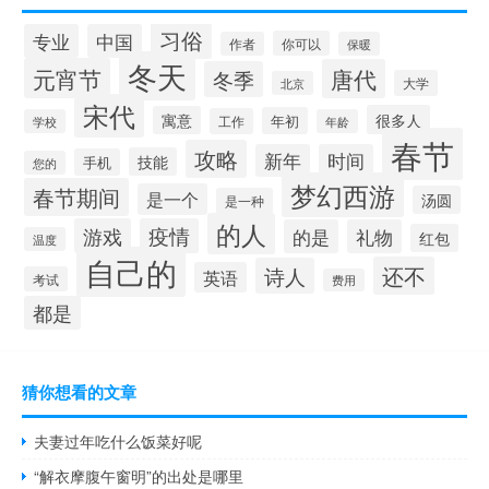
习俗
专业
中国
你可以
作者
保暖
冬天
元宵节
唐代
冬季
大学
北京
宋代
很多人
寓意
年初
工作
学校
年龄
春节
攻略
新年
时间
技能
手机
您的
梦幻西游
春节期间
是一个
汤圆
是一种
的人
游戏
疫情
的是
礼物
红包
温度
自己的
还不
诗人
英语
考试
费用
都是
猜你想看的文章
夫妻过年吃什么饭菜好呢
“解衣摩腹午窗明”的出处是哪里