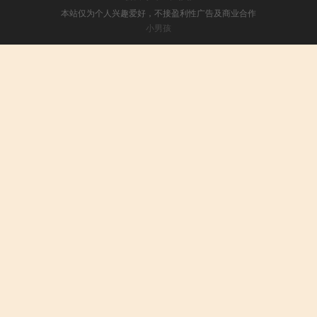
本站仅为个人兴趣爱好，不接盈利性广告及商业合作
小男孩