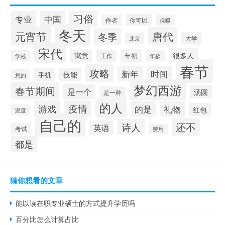
习俗
专业
中国
你可以
作者
保暖
冬天
元宵节
唐代
冬季
大学
北京
宋代
很多人
寓意
年初
工作
学校
年龄
春节
攻略
新年
时间
技能
手机
您的
梦幻西游
春节期间
是一个
汤圆
是一种
的人
游戏
疫情
的是
礼物
红包
温度
自己的
还不
诗人
英语
考试
费用
都是
猜你想看的文章
能以读在职专业硕士的方式提升学历吗
百分比怎么计算占比