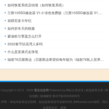
如何恢复系统启动项（如何恢复系统）
兰斯10SSG修改器 V1.0 绿色免费版（兰斯10SSG修改器 V1.0 绿色免费版功能简介）
就耕宏多大年纪
如何折冬天的校服
蒙迪欧引擎盖怎么打开
2022春节拈花湾人多吗
什么是直液式走珠笔
辐射76贝塞斯达（贝塞斯达希望你每年能为《辐射76私人世界》支付100美元）
Copyright © 2012 - 2026
曹县信息网
Powered by
网站分类目录
|
精选推荐文章
|
网
站地图
|
疑难解答
鲁ICP备05005656号
声明：本站内容来自互联网，如信息有错误可发邮件到f_fb#foxmail.com说明，我们
会及时纠正，谢谢