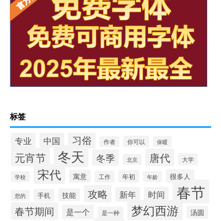
标签
习俗
专业
中国
你可以
作者
保暖
冬天
元宵节
唐代
冬季
大学
北京
宋代
很多人
寓意
年初
工作
学校
年龄
春节
攻略
新年
时间
技能
手机
您的
梦幻西游
春节期间
是一个
汤圆
是一种