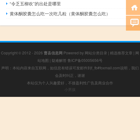
“令乏五柳欢”的出处是哪里
黄体酮胶囊怎么吃一次吃几粒（黄体酮胶囊怎么吃）
Copyright © 2012 - 2026
曹县信息网
Powered by
网站分类目录
|
精选推荐文章
|
网
站地图
|
疑难解答
鲁ICP备05005656号
声明：本站内容来自互联网，如信息有错误可发邮件到f_fb#foxmail.com说明，我们
会及时纠正，谢谢
本站仅为个人兴趣爱好，不接盈利性广告及商业合作
小男孩