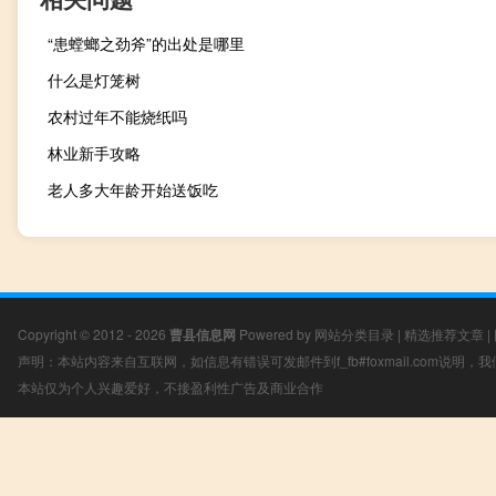
“患螳螂之劲斧”的出处是哪里
什么是灯笼树
农村过年不能烧纸吗
林业新手攻略
老人多大年龄开始送饭吃
Copyright © 2012 - 2026
曹县信息网
Powered by
网站分类目录
|
精选推荐文章
|
声明：本站内容来自互联网，如信息有错误可发邮件到f_fb#foxmail.com说明
本站仅为个人兴趣爱好，不接盈利性广告及商业合作