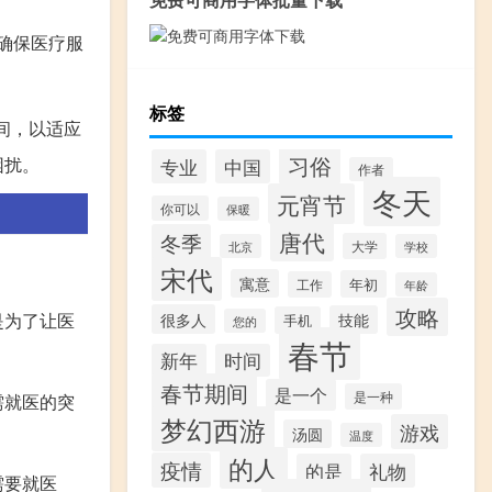
确保医疗服
标签
间，以适应
习俗
困扰。
专业
中国
作者
冬天
元宵节
你可以
保暖
唐代
冬季
大学
北京
学校
宋代
寓意
年初
工作
年龄
攻略
是为了让医
很多人
技能
手机
您的
春节
新年
时间
春节期间
是一个
是一种
需就医的突
梦幻西游
游戏
汤圆
温度
的人
疫情
的是
礼物
需要就医