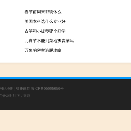
春节前周末都调休么
美国本科选什么专业好
古筝和小提琴哪个好学
元宵节不能到菜地扒青菜吗
万象的密室逃脱攻略
网站地图
|
疑难解答
鲁ICP备05005656号
，我们会及时纠正，谢谢