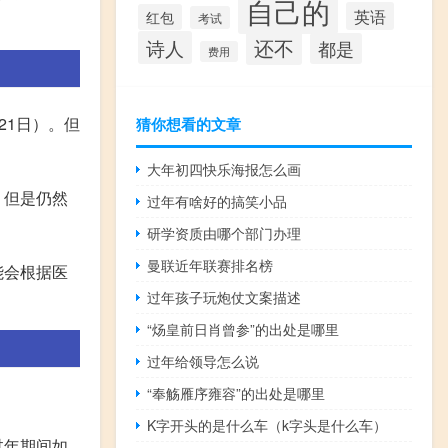
自己的
英语
红包
考试
还不
诗人
都是
费用
21日）。但
猜你想看的文章
大年初四快乐海报怎么画
，但是仍然
过年有啥好的搞笑小品
研学资质由哪个部门办理
曼联近年联赛排名榜
能会根据医
过年孩子玩炮仗文案描述
“炀皇前日肖曾参”的出处是哪里
过年给领导怎么说
“奉觞雁序雍容”的出处是哪里
K字开头的是什么车（k字头是什么车）
过年期间如