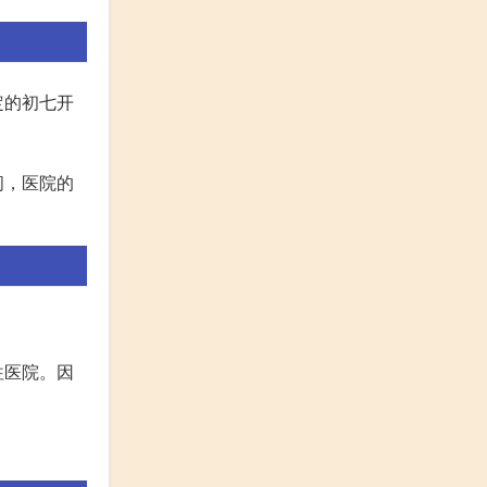
定的初七开
间，医院的
往医院。因