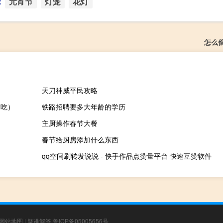
：
元宵节
灯笼
花灯
怎么
天刀神威平民攻略
后吃）
铁路招聘要多大年龄的学历
主厨操作春节大餐
春节给厨房添加什么东西
qq空间刷转发说说 - 快手作品点赞量平台 快速互赞软件
网站地图
|
疑难解答
鲁ICP备05005656号