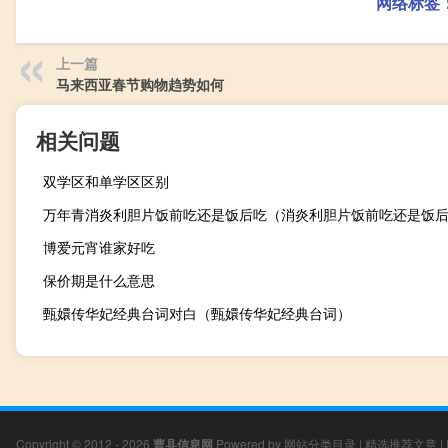
网络标签
上一篇
马来西亚春节购物趋势如何
相关问题
双学区和单学区区别
万年青消炎利胆片饭前吃还是饭后吃（消炎利胆片饭前吃还是饭
博爱元宵谁家好吃
保价期是什么意思
甄嬛传华妃经典台词对白（甄嬛传华妃经典台词）
Copyright © 2012 - 2026
曹县信息网
Powered by
网站分类目录
|
精选推荐文章
|