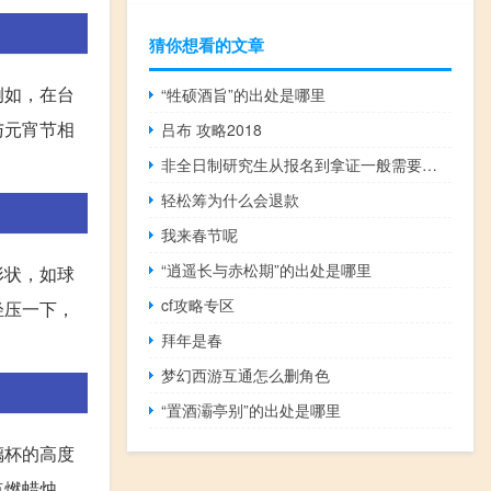
猜你想看的文章
例如，在台
“牲硕酒旨”的出处是哪里
与元宵节相
吕布 攻略2018
非全日制研究生从报名到拿证一般需要多长时间
轻松筹为什么会退款
我来春节呢
“逍遥长与赤松期”的出处是哪里
形状，如球
cf攻略专区
轻压一下，
拜年是春
梦幻西游互通怎么删角色
“置酒灞亭别”的出处是哪里
璃杯的高度
点燃蜡烛，