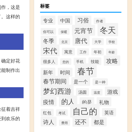
标签
制作，这是
了。这样的
习俗
专业
中国
作者
冬天
元宵节
你可以
保暖
唐代
冬季
大学
北京
学校
宋代
寓意
年初
工作
年龄
攻略
，确定好花
很多人
技能
手机
您的
春节
仅能制作出
新年
时间
春节期间
是一个
是一种
梦幻西游
游戏
汤圆
温度
的人
疫情
的是
礼物
自己的
象征着吉祥
英语
红包
考试
受到欢乐的
还不
诗人
都是
费用