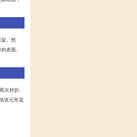
框架。然
整的表面。
并再次对折。
纸张元宵花