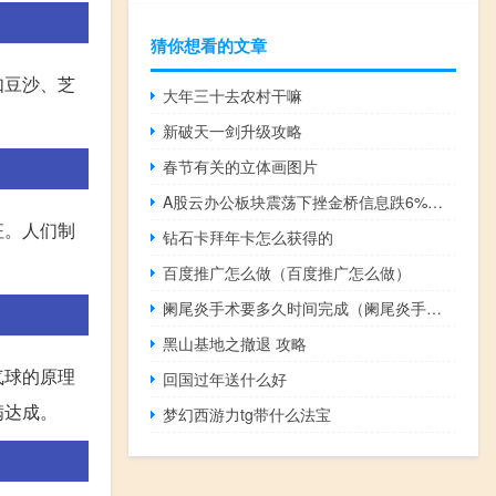
猜你想看的文章
如豆沙、芝
大年三十去农村干嘛
新破天一剑升级攻略
春节有关的立体画图片
A股云办公板块震荡下挫金桥信息跌6%直真科技、盛通股份、天地在线、润建股份、人民网等跟跌
征。人们制
钻石卡拜年卡怎么获得的
百度推广怎么做（百度推广怎么做）
阑尾炎手术要多久时间完成（阑尾炎手术要多久时间）
黑山基地之撤退 攻略
气球的原理
回国过年送什么好
满达成。
梦幻西游力tg带什么法宝