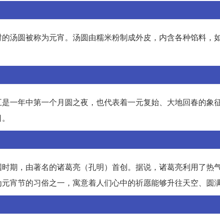
时的汤圆被称为元宵。汤圆由糯米粉制成外皮，内含各种馅料，
五是一年中第一个月圆之夜，也代表着一元复始、大地回春的象
日。
国时期，由著名的诸葛亮（孔明）首创。据说，诸葛亮利用了热
为元宵节的习俗之一，寓意着人们心中的祈愿能够升往天空、圆