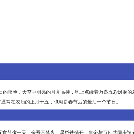
日的夜晚，天空中明亮的月亮高挂，地上点缀着万盏五彩斑斓的
节通常在农历的正月十五，也就是春节后的最后一个节日。
元宵节这一天，金吾不禁夜、星桥铁锁开，皇帝与百姓共同庆祝