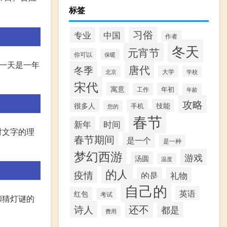
标签
习俗
专业
中国
作者
冬天
元宵节
你可以
保暖
一天是一年
唐代
冬季
大学
北京
学校
宋代
寓意
年初
工作
年龄
攻略
很多人
技能
手机
您的
春节
新年
时间
对文字的理
春节期间
是一个
是一种
梦幻西游
游戏
汤圆
温度
的人
疫情
的是
礼物
自己的
英语
红包
考试
和猜灯谜的
还不
诗人
都是
费用