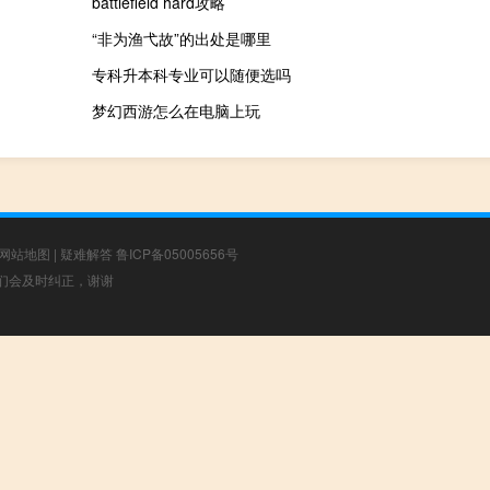
battlefield hard攻略
“非为渔弋故”的出处是哪里
专科升本科专业可以随便选吗
梦幻西游怎么在电脑上玩
网站地图
|
疑难解答
鲁ICP备05005656号
，我们会及时纠正，谢谢