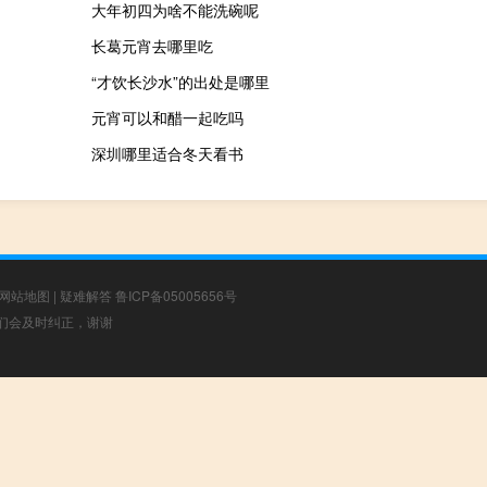
大年初四为啥不能洗碗呢
长葛元宵去哪里吃
“才饮长沙水”的出处是哪里
元宵可以和醋一起吃吗
深圳哪里适合冬天看书
网站地图
|
疑难解答
鲁ICP备05005656号
，我们会及时纠正，谢谢