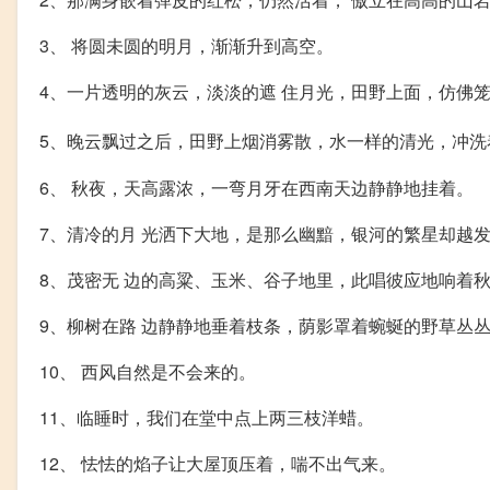
3、 将圆未圆的明月，渐渐升到高空。
4、一片透明的灰云，淡淡的遮 住月光，田野上面，仿佛
5、晚云飘过之后，田野上烟消雾散，水一样的清光，冲洗
6、 秋夜，天高露浓，一弯月牙在西南天边静静地挂着。
7、清冷的月 光洒下大地，是那么幽黯，银河的繁星却越
8、茂密无 边的高粱、玉米、谷子地里，此唱彼应地响着
9、柳树在路 边静静地垂着枝条，荫影罩着蜿蜒的野草丛
10、 西风自然是不会来的。
11、临睡时，我们在堂中点上两三枝洋蜡。
12、 怯怯的焰子让大屋顶压着，喘不出气来。