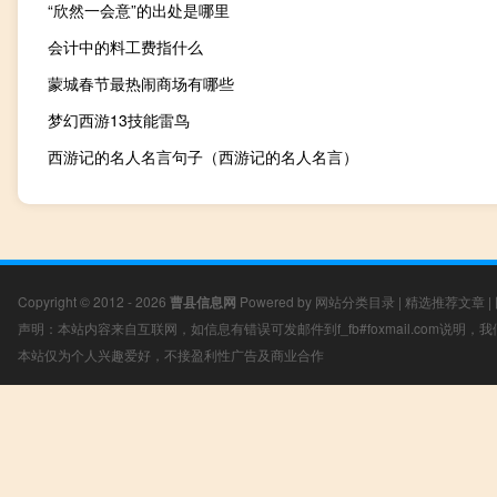
“欣然一会意”的出处是哪里
会计中的料工费指什么
蒙城春节最热闹商场有哪些
梦幻西游13技能雷鸟
西游记的名人名言句子（西游记的名人名言）
Copyright © 2012 - 2026
曹县信息网
Powered by
网站分类目录
|
精选推荐文章
|
声明：本站内容来自互联网，如信息有错误可发邮件到f_fb#foxmail.com说明
本站仅为个人兴趣爱好，不接盈利性广告及商业合作