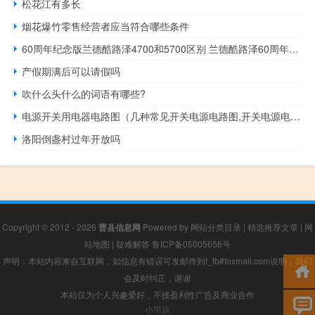
松花江有多长
烟花爆竹零售经营者应当符合哪些条件
60周年纪念版兰德酷路泽4700和5700区别 兰德酷路泽60周年纪念版
产假期满后可以请假吗
吹什么头什么的词语有哪些?
电源开关用电器电路图（几种常见开关电源电路图,开关电源电路图及原理）
洛阳倒盏村过年开放吗
Copyright © 2012 - 2026
曹县信息网
Powered by
网站分类目录
|
精选推荐文章
|
网
站地图
|
疑难解答
鲁ICP备05005656号
声明：本站内容来自互联网，如信息有错误可发邮件到f_fb#foxmail.com说明，我们
会及时纠正，谢谢
本站仅为个人兴趣爱好，不接盈利性广告及商业合作
小男孩