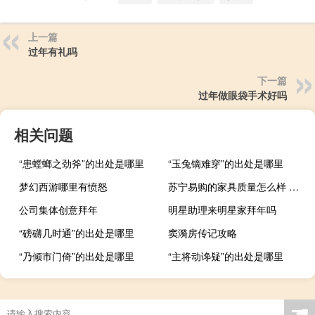
上一篇
过年有礼吗
下一篇
过年做眼袋手术好吗
相关问题
“患螳螂之劲斧”的出处是哪里
“玉兔镝难穿”的出处是哪里
梦幻西游哪里有愤怒
苏宁易购的家具质量怎么样 苏宁易购怎么样啊
公司集体创意拜年
明星助理来明星家拜年吗
“磅礴几时通”的出处是哪里
窦漪房传记攻略
“乃倾市门倚”的出处是哪里
“主将动谗疑”的出处是哪里
☚