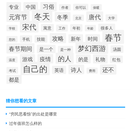
习俗
专业
中国
你可以
作者
保暖
冬天
元宵节
唐代
冬季
大学
北京
宋代
很多人
寓意
年初
工作
学校
年龄
春节
攻略
新年
时间
技能
手机
您的
梦幻西游
春节期间
是一个
汤圆
是一种
的人
游戏
疫情
的是
礼物
红包
温度
自己的
还不
诗人
英语
考试
费用
都是
猜你想看的文章
“穷民恶看惊”的出处是哪里
过年值班怎么样的