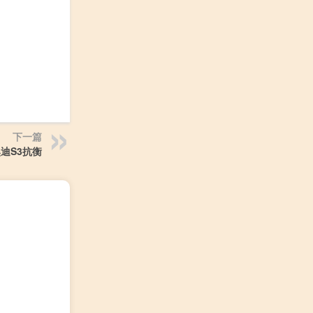
下一篇
迪S3抗衡