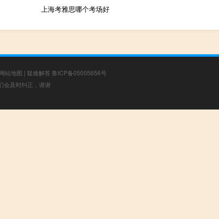
上海考雅思哪个考场好
网站地图
|
疑难解答
鲁ICP备05005656号
，我们会及时纠正，谢谢