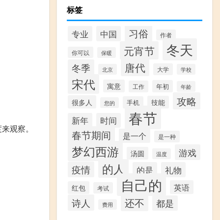
标签
习俗
专业
中国
作者
冬天
元宵节
你可以
保暖
唐代
冬季
大学
北京
学校
宋代
寓意
年初
工作
年龄
攻略
很多人
技能
手机
您的
春节
新年
时间
度来观察。
春节期间
是一个
是一种
梦幻西游
游戏
汤圆
温度
的人
疫情
的是
礼物
自己的
英语
红包
考试
还不
诗人
都是
费用