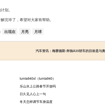
的计划。
讲解完毕了，希望对大家有帮助。
：
出现在
月亮
月球
汽车资讯：梅赛德斯-奔驰A35轿车的目标是与奥
lumia940xl（lumia940）
乐山水上公路春节开放吗
日久见人心上一句
冬天怎样调节车身温度