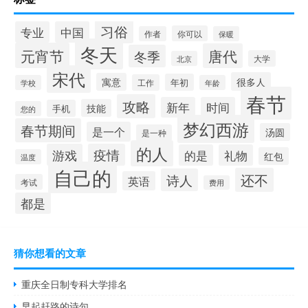
习俗
专业
中国
你可以
作者
保暖
冬天
元宵节
唐代
冬季
大学
北京
宋代
很多人
寓意
年初
工作
学校
年龄
春节
攻略
新年
时间
技能
手机
您的
梦幻西游
春节期间
是一个
汤圆
是一种
的人
游戏
疫情
的是
礼物
红包
温度
自己的
还不
诗人
英语
考试
费用
都是
猜你想看的文章
重庆全日制专科大学排名
早起赶路的诗句