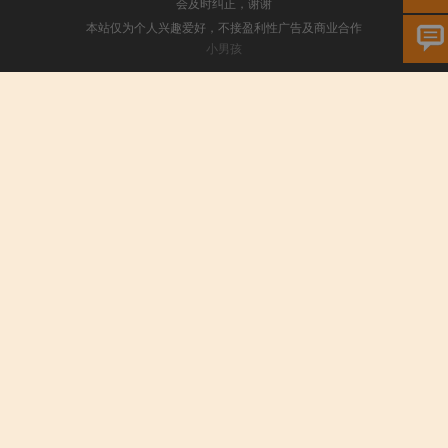
会及时纠正，谢谢
本站仅为个人兴趣爱好，不接盈利性广告及商业合作
小男孩