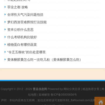
罪业之都 攻略
全球性大气污染问题包括
梦幻西游苦难辉煌打法技能
资本公积什么意思
什么考研机构比较好
植物蛋白有哪些蔬菜
“令乏五柳欢”的出处是哪里
黄体酮胶囊怎么吃一次吃几粒（黄体酮胶囊怎么吃）
Copyright © 2012 - 2026
曹县信息网
Powered by
网站分类目录
|
精选推荐文章
|
网
站地图
|
疑难解答
鲁ICP备05005656号
声明：本站内容来自互联网，如信息有错误可发邮件到f_fb#foxmail.com说明，我们