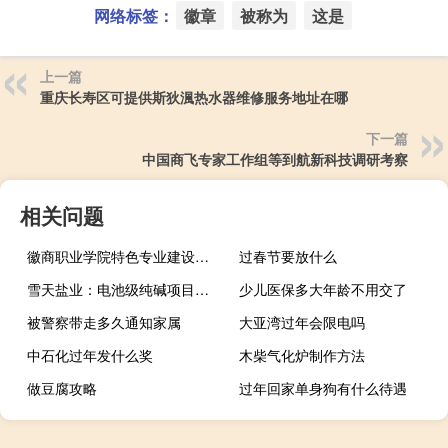
网络标签：
徽章
被称为
这是
上一篇
重庆长寿区可提供斯狄渢热水器维修服务地址在哪
下一篇
中国商飞专家工作组等到航新科技调研考察
相关问题
徽商职业学院特色专业建设点有哪些
过春节要放什么
雪天盐业：电池级纯碱项目预计将于年内启动建设
少儿医保多大年龄不用交了
被警察带走多久通知家属
大亚湾过年会限电吗
中石化过年发什么奖
木柴气化炉制作方法
做豆腐攻略
过年回家单身狗有什么待遇