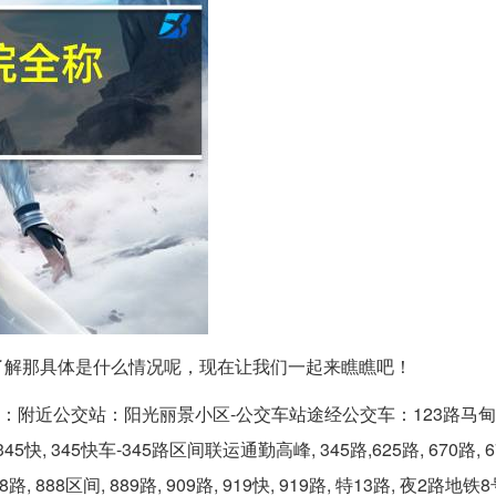
了解那具体是什么情况呢，现在让我们一起来瞧瞧吧！
站：附近公交站：阳光丽景小区-公交车站途经公交车：123路马甸
 345快, 345快车-345路区间联运通勤高峰, 345路,625路, 670路,
, 888路, 888区间, 889路, 909路, 919快, 919路, 特13路, 夜2路