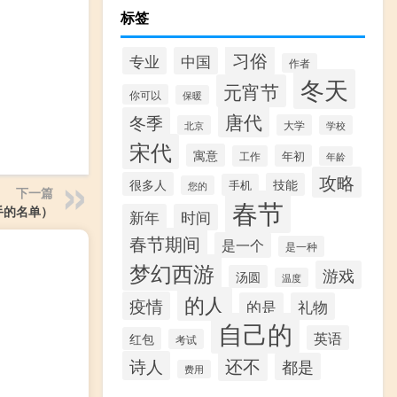
标签
习俗
专业
中国
作者
冬天
元宵节
你可以
保暖
唐代
冬季
大学
北京
学校
宋代
寓意
年初
工作
年龄
攻略
很多人
技能
手机
您的
下一篇
春节
手的名单）
新年
时间
春节期间
是一个
是一种
梦幻西游
游戏
汤圆
温度
的人
疫情
的是
礼物
自己的
英语
红包
考试
还不
诗人
都是
费用