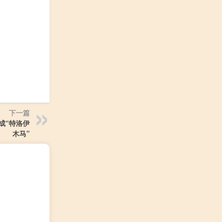
下一篇
成“特洛伊
木马”