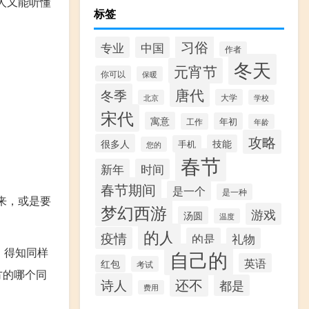
人又能听懂
标签
习俗
专业
中国
作者
冬天
元宵节
你可以
保暖
唐代
冬季
大学
北京
学校
宋代
寓意
年初
工作
年龄
攻略
很多人
技能
手机
您的
春节
新年
时间
春节期间
是一个
是一种
来，或是要
梦幻西游
游戏
汤圆
温度
的人
疫情
的是
礼物
，得知同样
自己的
英语
红包
考试
方的哪个同
还不
诗人
都是
费用