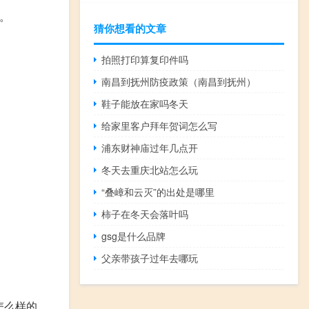
。
猜你想看的文章
拍照打印算复印件吗
南昌到抚州防疫政策（南昌到抚州）
鞋子能放在家吗冬天
给家里客户拜年贺词怎么写
浦东财神庙过年几点开
冬天去重庆北站怎么玩
“叠嶂和云灭”的出处是哪里
柿子在冬天会落叶吗
gsg是什么品牌
父亲带孩子过年去哪玩
怎么样的