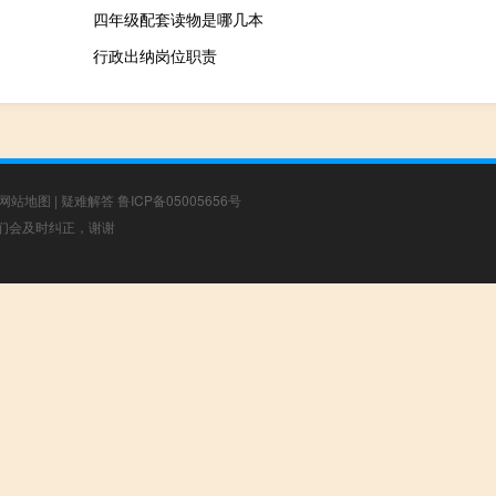
四年级配套读物是哪几本
行政出纳岗位职责
网站地图
|
疑难解答
鲁ICP备05005656号
，我们会及时纠正，谢谢