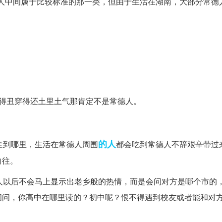
人中间属于比较标准的那一类，但由于生活在湖南，大部分常德
得丑穿得还土里土气那肯定不是常德人。
的人
走到哪里，生活在常德人周围
都会吃到常德人不辞艰辛带过
向往。
人以后不会马上显示出老乡般的热情，而是会问对方是哪个市的
问问，你高中在哪里读的？初中呢？恨不得遇到校友或者能和对