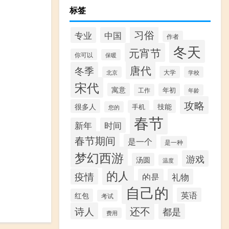
标签
习俗
专业
中国
作者
冬天
元宵节
你可以
保暖
唐代
冬季
大学
北京
学校
宋代
寓意
年初
工作
年龄
攻略
很多人
技能
手机
您的
春节
新年
时间
春节期间
是一个
是一种
梦幻西游
游戏
汤圆
温度
的人
疫情
的是
礼物
自己的
英语
红包
考试
还不
诗人
都是
费用