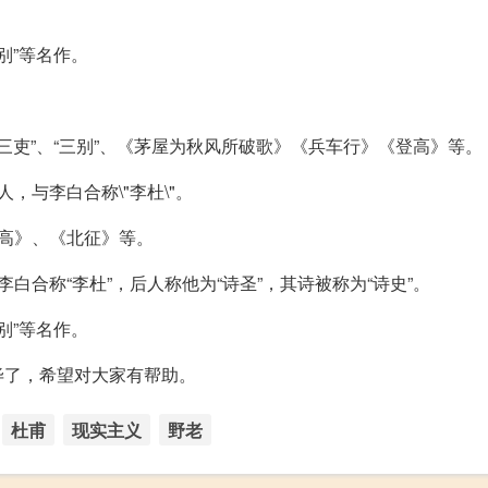
别”等名作。
“三吏”、“三别”、《茅屋为秋风所破歌》《兵车行》《登高》等。
，与李白合称\"李杜\"。
高》、《北征》等。
合称“李杜”，后人称他为“诗圣”，其诗被称为“诗史”。
别”等名作。
毕了，希望对大家有帮助。
杜甫
现实主义
野老