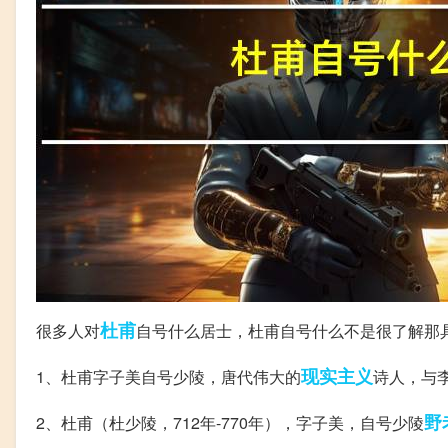
杜甫
很多人对
自号什么居士，杜甫自号什么不是很了解那
现实主义
1、杜甫字子美自号少陵，唐代伟大的
诗人，与
野
2、杜甫（杜少陵，712年-770年），字子美，自号少陵