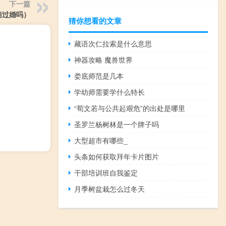
下一篇
结过婚吗）
猜你想看的文章
藏语次仁拉索是什么意思
神器攻略 魔兽世界
娄底师范是几本
学幼师需要学什么特长
“荀文若与公共起艰危”的出处是哪里
圣罗兰杨树林是一个牌子吗
大型超市有哪些_
头条如何获取拜年卡片图片
干部培训班自我鉴定
月季树盆栽怎么过冬天