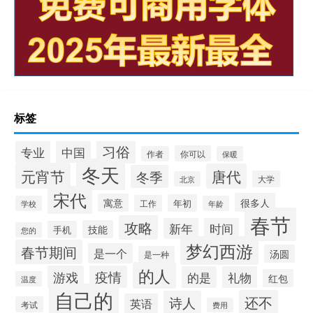
标签
习俗
专业
中国
你可以
作者
保暖
冬天
元宵节
唐代
冬季
大学
北京
宋代
很多人
寓意
年初
工作
学校
年龄
春节
攻略
新年
时间
技能
手机
您的
梦幻西游
春节期间
是一个
汤圆
是一种
的人
游戏
疫情
的是
礼物
红包
温度
自己的
还不
诗人
英语
考试
费用