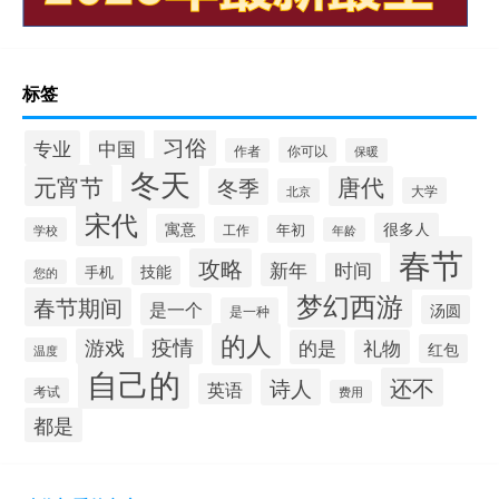
标签
习俗
专业
中国
你可以
作者
保暖
冬天
元宵节
唐代
冬季
大学
北京
宋代
很多人
寓意
年初
工作
学校
年龄
春节
攻略
新年
时间
技能
手机
您的
梦幻西游
春节期间
是一个
汤圆
是一种
的人
游戏
疫情
的是
礼物
红包
温度
自己的
还不
诗人
英语
考试
费用
都是