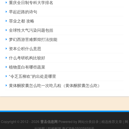
重庆全日制专科大学排名
早起赶路的诗句
罪业之都 攻略
全球性大气污染问题包括
梦幻西游苦难辉煌打法技能
资本公积什么意思
什么考研机构比较好
植物蛋白有哪些蔬菜
“令乏五柳欢”的出处是哪里
黄体酮胶囊怎么吃一次吃几粒（黄体酮胶囊怎么吃）
Copyright © 2012 - 2026
曹县信息网
Powered by
网站分类目录
|
精选推荐文章
|
网
站地图
|
疑难解答
鲁ICP备05005656号