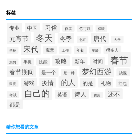
标签
习俗
专业
中国
你可以
作者
保暖
冬天
元宵节
唐代
冬季
大学
北京
宋代
很多人
寓意
年初
工作
学校
年龄
春节
攻略
新年
时间
技能
手机
您的
梦幻西游
春节期间
是一个
汤圆
是一种
的人
游戏
疫情
的是
礼物
红包
温度
自己的
还不
诗人
英语
考试
费用
都是
猜你想看的文章