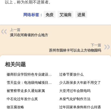
以上，称为长期不进展者。
网络标签：
免疫
艾滋病
进展
上一篇
潢川在河南省的什么地方
下一篇
苏州市园林卡可以去上方动物园吗
相关问题
徽商职业学院特色专业建设点有哪些
过春节要放什么
雪天盐业：电池级纯碱项目预计将于年内启动建设
少儿医保多大年龄不用交了
被警察带走多久通知家属
大亚湾过年会限电吗
中石化过年发什么奖
木柴气化炉制作方法
做豆腐攻略
过年回家单身狗有什么待遇