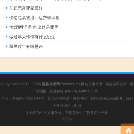
任丘元宵哪家最好
快递包裹被退回运费谁承担
“把酒酹滔滔”的出处是哪里
做过年大饽饽有什么说法
藏民过年有啥忌讳
Copyright © 2012 - 2026
曹县信息网
Powered by
网站分类目录
|
精选推荐文章
|
网
站地图
|
疑难解答
鲁ICP备05005656号
声明：本站内容来自互联网，如信息有错误可发邮件到f_fb#foxmail.com说明，我们
会及时纠正，谢谢
本站仅为个人兴趣爱好，不接盈利性广告及商业合作
小男孩