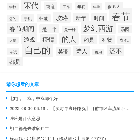
宋代
很多人
寓意
年初
工作
学校
年龄
春节
攻略
新年
时间
技能
手机
您的
梦幻西游
春节期间
是一个
汤圆
是一种
的人
游戏
疫情
的是
礼物
红包
温度
自己的
还不
诗人
英语
考试
费用
都是
猜你想看的文章
北电，上戏，中戏哪个好
2023-09-30 08:18： 【实时早高峰路况】目前市区车流量不大,辖区路段秩序良好。【西安高速大队】绕城高速全线晴天，目前车流量整体平稳上升，主要体现在:南段内环长安至丈八立交，外环长安至曲江立交；北段内环北辰立交，沿线收费站均通行正常；高速其他所辖路段通行也基本正常。 ​​​
呼应是什么意思
初二都是去谁家拜年
移动靓号出售尾号1111（移动靓号出售尾号7777）