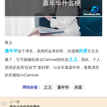
释义
嘉年华
的是
这个译名，虽然听起来好听，但遗憾
它太文
之义
雅了，它不能确切表达Carnival的狂欢
。因此，个人
觉得还是用“狂欢节”更好啰。\\n去车展嘉年华，看看漂亮
的车模啦\\nCarnival
网络标签：
之义
嘉年华
的是
上一篇
紫色水的作用有哪些