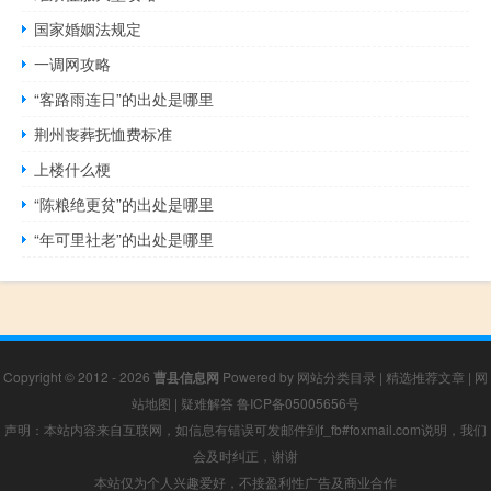
国家婚姻法规定
一调网攻略
“客路雨连日”的出处是哪里
荆州丧葬抚恤费标准
上楼什么梗
“陈粮绝更贫”的出处是哪里
“年可里社老”的出处是哪里
Copyright © 2012 - 2026
曹县信息网
Powered by
网站分类目录
|
精选推荐文章
|
网
站地图
|
疑难解答
鲁ICP备05005656号
声明：本站内容来自互联网，如信息有错误可发邮件到f_fb#foxmail.com说明，我们
会及时纠正，谢谢
本站仅为个人兴趣爱好，不接盈利性广告及商业合作