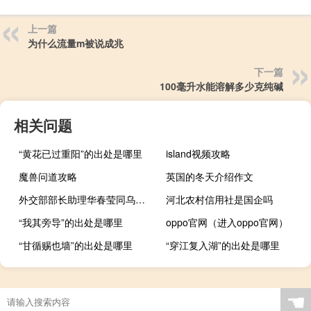
上一篇
为什么流量m被说成兆
下一篇
100毫升水能溶解多少克纯碱
相关问题
“黄花已过重阳”的出处是哪里
island视频攻略
魔兽问道攻略
英国的冬天介绍作文
外交部部长助理华春莹同乌拉圭副外长阿尔韦托尼举行中乌外交部第11次政治磋商
河北农村信用社是国企吗
“我其旁导”的出处是哪里
oppo官网（进入oppo官网）
“甘循赐也墙”的出处是哪里
“穿江复入湖”的出处是哪里
☚