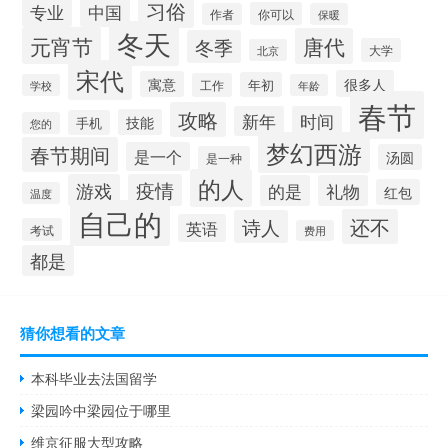
习俗
专业
中国
你可以
作者
保暖
冬天
元宵节
唐代
冬季
大学
北京
宋代
很多人
寓意
年初
工作
学校
年龄
春节
攻略
新年
时间
技能
手机
您的
梦幻西游
春节期间
是一个
汤圆
是一种
的人
游戏
疫情
的是
礼物
红包
温度
自己的
还不
诗人
英语
考试
费用
都是
猜你想看的文章
本科毕业去法国留学
梁园吟中梁园位于哪里
维京征服大型攻略