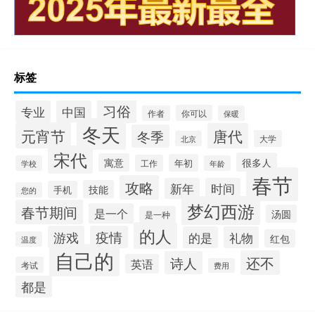
标签
习俗
专业
中国
你可以
作者
保暖
冬天
元宵节
唐代
冬季
大学
北京
宋代
很多人
寓意
年初
工作
学校
年龄
春节
攻略
新年
时间
技能
手机
您的
梦幻西游
春节期间
是一个
汤圆
是一种
的人
游戏
疫情
的是
礼物
红包
温度
自己的
还不
诗人
英语
考试
费用
都是