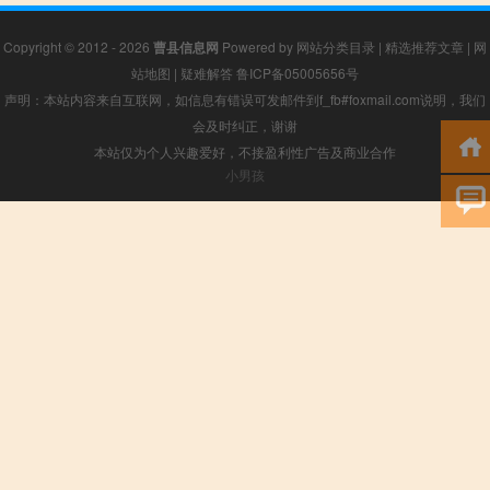
Copyright © 2012 - 2026
曹县信息网
Powered by
网站分类目录
|
精选推荐文章
|
网
站地图
|
疑难解答
鲁ICP备05005656号
声明：本站内容来自互联网，如信息有错误可发邮件到f_fb#foxmail.com说明，我们
会及时纠正，谢谢
本站仅为个人兴趣爱好，不接盈利性广告及商业合作
小男孩